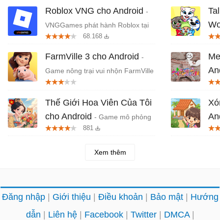
Roblox VNG cho Android
Ta
-
Wo
VNGGames phát hành Roblox tại
68.168
Việt Nam
san
bạn
FarmVille 3 cho Android
Me
-
An
Game nông trại vui nhộn FarmVille
phần 3
nhộ
Thế Giới Hoa Viên Của Tôi
Xó
cho Android
An
- Game mô phỏng
881
chủ đề làm vườn hoa
dựn
Xem thêm
Đăng nhập
Giới thiệu
Điều khoản
Bảo mật
Hướng
dẫn
Liên hệ
Facebook
Twitter
DMCA