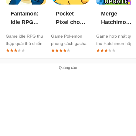
Fantamon:
Pocket
Merge
Idle RPG
Pixel cho
Hatchimon
cho
Android
cho
Game idle RPG thu
Game Pokemon
Game hợp nhất quái
Android
Android
thập quái thú chiến
phong cách gacha
thú Hatchimon hấp
đấu
dẫn