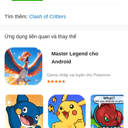
Tìm thêm:
Clash of Critters
Ứng dụng liên quan và thay thế
Master Legend cho
Android
Game nhập vai luyện thú Pokemon