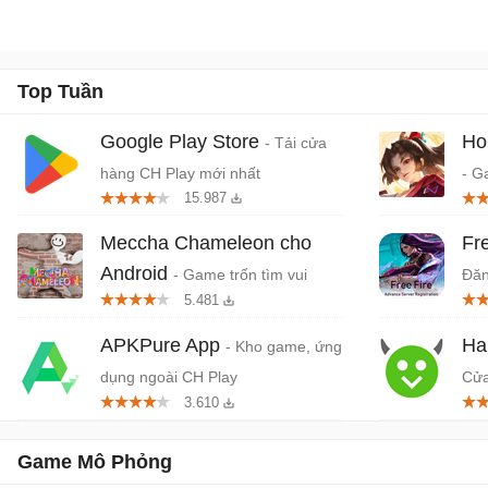
Top Tuần
Google Play Store
Ho
- Tải cửa
hàng CH Play mới nhất
- G
15.987
quố
Da
Meccha Chameleon cho
Fr
Android
- Game trốn tìm vui
Đăn
5.481
nhộn nhiều người chơi
APKPure App
Ha
- Kho game, ứng
dụng ngoài CH Play
Cửa
3.610
dụn
Game Mô Phỏng