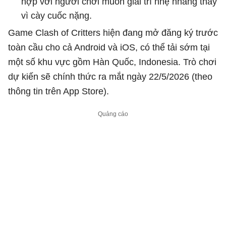
hợp với người chơi muốn giải trí nhẹ nhàng thay
vì cày cuốc nặng.
Game Clash of Critters hiện đang mở đăng ký trước
toàn cầu cho cả Android và iOS, có thể tải sớm tại
một số khu vực gồm Hàn Quốc, Indonesia. Trò chơi
dự kiến sẽ chính thức ra mắt ngày 22/5/2026 (theo
thông tin trên App Store).