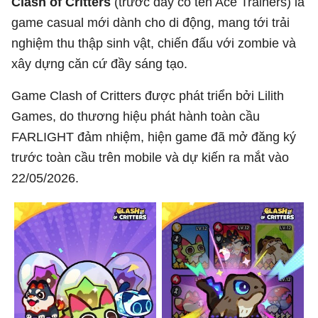
Clash of Critters
(trước đây có tên Ace Trainers) là
game casual mới dành cho di động, mang tới trải
nghiệm thu thập sinh vật, chiến đấu với zombie và
xây dựng căn cứ đầy sáng tạo.
Game Clash of Critters được phát triển bởi Lilith
Games, do thương hiệu phát hành toàn cầu
FARLIGHT đảm nhiệm, hiện game đã mở đăng ký
trước toàn cầu trên mobile và dự kiến ra mắt vào
22/05/2026.