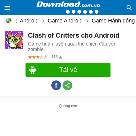
Android
Game Android
Game Hành động
Clash of Critters cho Android
Game huấn luyện quái thú chiến đấu với
zombie
113
Tải về