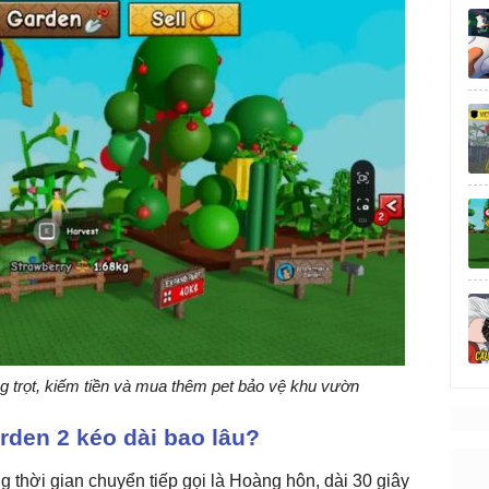
ng trọt, kiếm tiền và mua thêm pet bảo vệ khu vườn
den 2 kéo dài bao lâu?
g thời gian chuyển tiếp gọi là Hoàng hôn, dài 30 giây