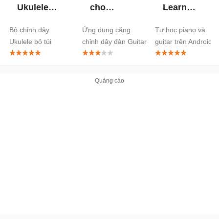
Ukulele
cho
Learn
Tuner cho
Android
Piano &
Bộ chỉnh dây
Ứng dụng căng
Tự học piano và
Android
Guitar cho
Ukulele bỏ túi
chỉnh dây đàn Guitar
guitar trên Android
Android
cực chuẩn