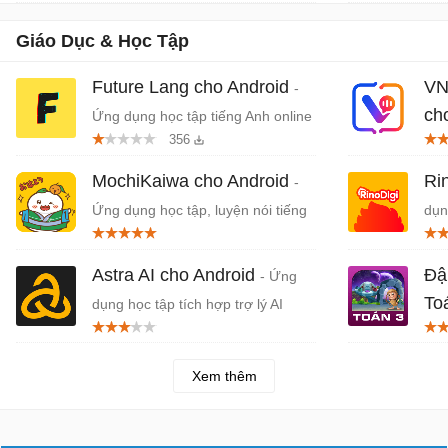
Giáo Dục & Học Tập
Future Lang cho Android
VN
-
ch
Ứng dụng học tập tiếng Anh online
356
Tiế
MochiKaiwa cho Android
Ri
-
Ứng dụng học tập, luyện nói tiếng
dụn
Nhật
em
Astra AI cho Android
Đậ
- Ứng
To
dụng học tập tích hợp trợ lý AI
Toá
Xem thêm