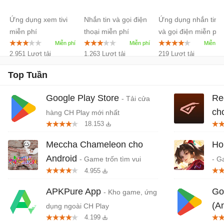
Android
Ứng dụng xem tivi
Nhắn tin và gọi điện
Ứng dụng nhắn tin
8.63
miễn phí
thoại miễn phí
và gọi điện miễn phí
2.951 Lượt tải
1.263 Lượt tải
219 Lượt tải
Top Tuần
Google Play Store
Re
- Tải cửa
ch
hàng CH Play mới nhất
18.153
khở
Meccha Chameleon cho
Ho
Android
- Game trốn tìm vui
- G
4.955
nhộn nhiều người chơi
quố
Da
APKPure App
Go
- Kho game, ứng
(A
dụng ngoài CH Play
4.199
trê