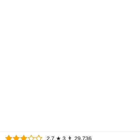
2,7
★
3
👨
29.736