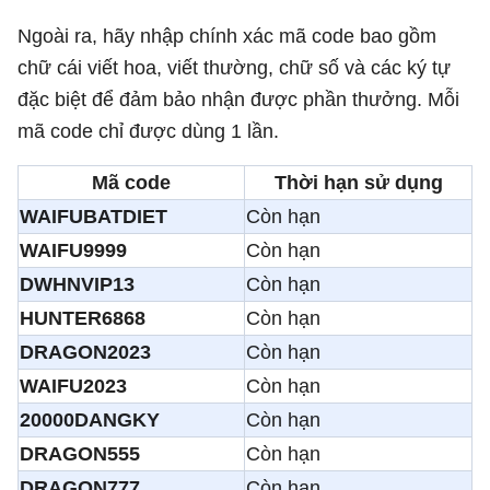
Ngoài ra, hãy nhập chính xác mã code bao gồm
chữ cái viết hoa, viết thường, chữ số và các ký tự
đặc biệt để đảm bảo nhận được phần thưởng. Mỗi
mã code chỉ được dùng 1 lần.
Mã code
Thời hạn sử dụng
WAIFUBATDIET
Còn hạn
WAIFU9999
Còn hạn
DWHNVIP13
Còn hạn
HUNTER6868
Còn hạn
DRAGON2023
Còn hạn
WAIFU2023
Còn hạn
20000DANGKY
Còn hạn
DRAGON555
Còn hạn
DRAGON777
Còn hạn