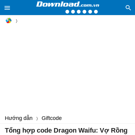
Hướng dẫn
Giftcode
Tổng hợp code Dragon Waifu: Vợ Rồng