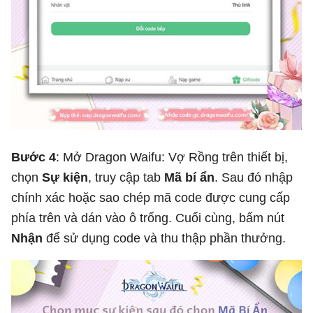
Bước 4
: Mở Dragon Waifu: Vợ Rồng trên thiết bị,
chọn
Sự kiện
, truy cập tab
Mã bí ẩn
. Sau đó nhập
chính xác hoặc sao chép mã code được cung cấp
phía trên và dán vào ô trống. Cuối cùng, bấm nút
Nhận
để sử dụng code và thu thập phần thưởng.