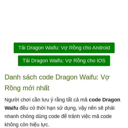
Tải Dragon Waifu: Vợ Rồng cho Android
Tải Dragon Waifu: Vợ Rồng cho iOS
Danh sách code Dragon Waifu: Vợ
Rồng mới nhất
Người chơi cần lưu ý rằng tất cả mã
code Dragon
Waifu
đều có thời hạn sử dụng, vậy nên sẽ phải
nhanh chóng dùng code để tránh việc mã code
không còn hiệu lực.