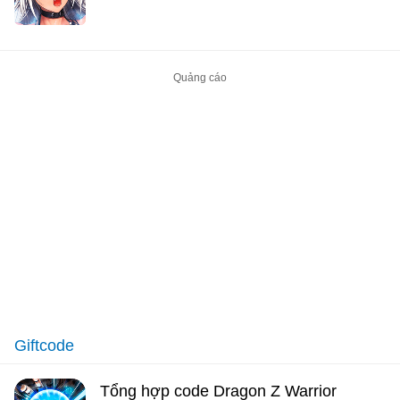
Giftcode
Tổng hợp code Dragon Z Warrior