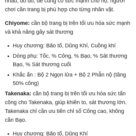
nhau, do đó, để củng cố sức mạnh cho họ, người
chơi cần trang bị phù hợp cho từng nhân vật.
Chiyome:
cần bộ trang bị trên tối ưu hóa sức mạnh
và khả năng gây sát thương
Huy chương: Bão tố, Dũng Khí, Cuồng khí
Dòng phụ: Tốc, % Công, % Bạo, % Sát thương
Bạo, % Sát thương cuối
Khắc ấn : Bộ 2 Ngọn lửa + Bộ 2 Phẫn nộ (tăng
50% công)
Takenaka:
cần bộ trang bị trên tối ưu hóa sức tấn
công cho Takenaka, giúp khiên to, sát thương lớn.
Takenaka chỉ cần ưu tiên chỉ số Công cao, không
cần Bạo.
Huy chương: Bão tố, Dũng Khí