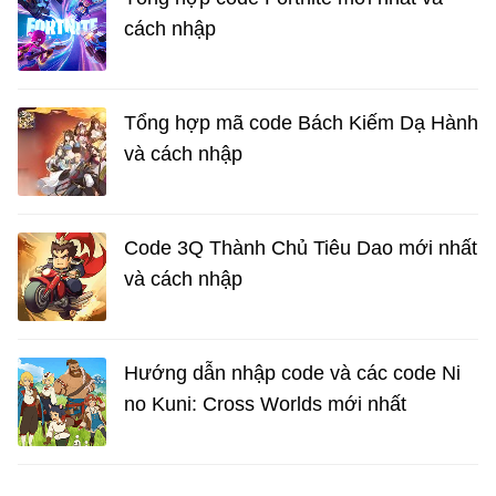
cách nhập
Tổng hợp mã code Bách Kiếm Dạ Hành
và cách nhập
Code 3Q Thành Chủ Tiêu Dao mới nhất
và cách nhập
Hướng dẫn nhập code và các code Ni
no Kuni: Cross Worlds mới nhất