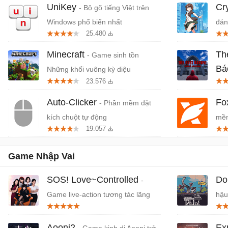
UniKey
Cr
- Bộ gõ tiếng Việt trên
Windows phổ biến nhất
đán
25.480
cứn
Minecraft
Th
- Game sinh tồn
Bá
Những khối vuông kỳ diệu
23.576
Tiệ
Auto-Clicker
Fo
- Phần mềm đặt
kích chuột tự động
mềm
19.057
miễ
Game Nhập Vai
SOS! Love~Controlled
Do
-
Game live-action tương tác lãng
hậu
mạn
Aooni2
Ex
- Game kinh dị Aooni trở