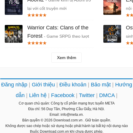
lại với cốt truyện mới
nội
Warrior Cats: Clans of the
Os
Forest
- Game SRPG theo lượt
sin
Chiến binh mèo
Xem thêm
Đăng nhập
Giới thiệu
Điều khoản
Bảo mật
Hướng
dẫn
Liên hệ
Facebook
Twitter
DMCA
Cơ quan chủ quản: Công ty cổ phần mạng trực tuyến META
Địa chỉ: 56 Duy Tân, Phường Cầu Giấy, Hà Nội.
Email: info@meta.vn.
Bản quyền © 2026
Download.com.vn
. Giữ toàn quyền.
Không được sao chép hoặc sử dụng hoặc phát hành lại bất kỳ nội dung nào
thuộc Download.com.vn khi chưa được phép.