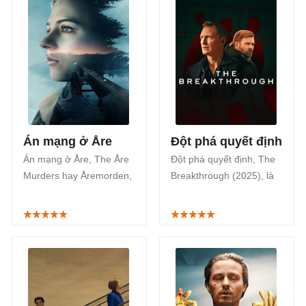
trên Netflix, phát sóng từ
15/4/2025.
Án mạng ở Åre
Đột phá quyết định
Án mạng ở Åre, The Åre
Đột phá quyết định, The
Murders hay Åremorden,
Breakthrough (2025), là
là series phim tội phạm bí
series phim tội phạm của
ẩn, giật gân của Thụy
Thụy Điển được chuyển
Điển, lên sóng Mùa 1 trên
thể từ sách, phát sóng
Netflix từ ngày 6/2/2025.
trên Netflix từ ngày
7/1/2025.