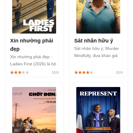
Xin nhường phái
Sát nhân hữu ý
đẹp
Sát nhân hữu ý, Murder
Mindfully, đưa khán giả
Xin nhường phái đẹp -
đến với loạt phim tội
Ladies First (2026) là bộ
phạm giật gân hài hước
phim hài Mỹ từ đạo diễn
của điện ảnh Đức,
Thea Sharrock - ‘cha đẻ’
chuyển thể từ cuốn sách
Trước ngày em đến (Me
bán chạy cùng tên.
Before You).