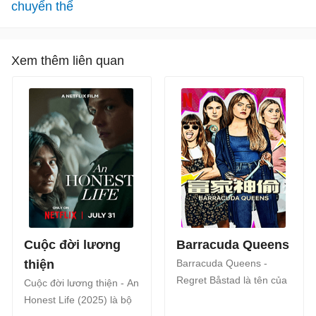
chuyển thể
Xem thêm liên quan
Cuộc đời lương
Barracuda Queens
thiện
Barracuda Queens -
Regret Båstad là tên của
Cuộc đời lương thiện - An
loạt phim tội phạm của
Honest Life (2025) là bộ
điện ảnh Thụy Điển dựa