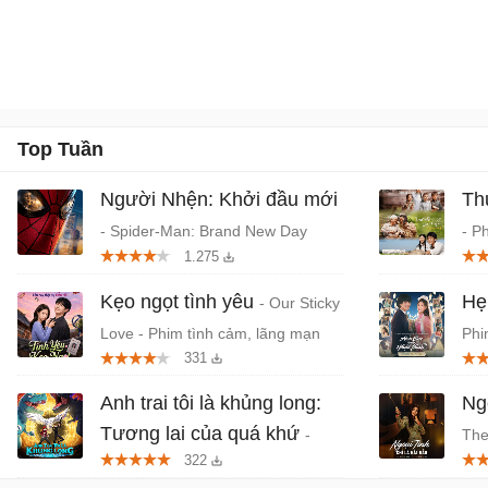
Top Tuần
Người Nhện: Khởi đầu mới
Th
- Spider-Man: Brand New Day
- P
1.275
(2026) chiếu rạp
Tru
Kẹo ngọt tình yêu
Hẹ
- Our Sticky
Love - Phim tình cảm, lãng mạn
Phi
331
Hàn Quốc
niê
Anh trai tôi là khủng long:
Ngo
Tương lai của quá khứ
-
The
322
Phim anime hành động, thần thoại
- P