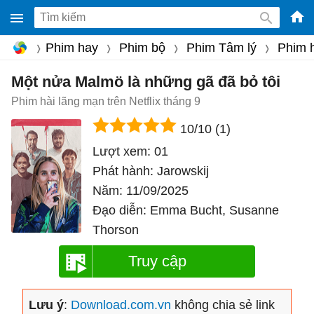
-
Phim hay
Phim bộ
Phim Tâm lý
Phim 
Phầ
mềm
Một nửa Malmö là những gã đã bỏ tôi
gam
Phim hài lãng mạn trên Netflix tháng 9
miễ
10/10
(1)
phí
Lượt xem:
01
cho
Phát hành:
Jarowskij
Win
Năm:
11/09/2025
Mac
Đạo diễn:
Emma Bucht, Susanne
iOS,
Thorson
Andr
Truy cập
Lưu ý
:
Download.com.vn
không chia sẻ link