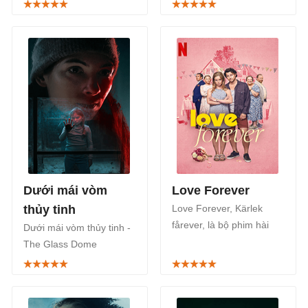
phim tội phạm giật gân
trên những sự kiện có
Thụy Điện chuyển thể từ
thật. Barracuda Queens
tiểu thuyết cùng tên của
phát sóng 2 mùa trên
Joakim Zander. Phim
Netflix.
phát sóng trên Netflix vào
ngày 31/7/2025.
Dưới mái vòm
Love Forever
thủy tinh
Love Forever, Kärlek
fårever, là bộ phim hài
Dưới mái vòm thủy tinh -
lãng mạn của Thụy Điển
The Glass Dome
phát sóng trên Netflix vào
(Glaskupan) là series
đúng ngày Lễ tình nhân
phim tội phạm giật gân
Valentine 14/2/2025.
của điện ảnh Thụy Điển