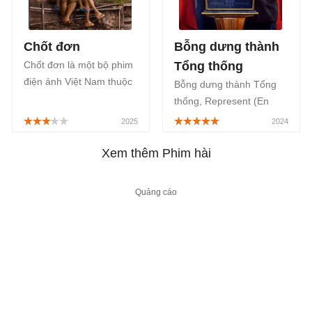
Chốt đơn
Bỗng dưng thành
Chốt đơn là một bộ phim
Tổng thống
điện ảnh Việt Nam thuộc
Bỗng dưng thành Tổng
thể loại tâm lý kết hợp hài
thống, Represent (En
hước xoay quanh cuộc
place), là series phim hài
sống của những người
Pháp gồm 2 mùa, phát
dân thành thị, đặc biệt
sóng độc quyền trên
Xem thêm Phim hài
khai thác về nghề
Netflix. Represent
livestream, được công
Season 2 ra mắt khán giả
chiếu từ ngày 08/08/025.
từ ngày 29/8.