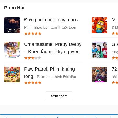
Việt chiếu rạp
Phim Hài
Đừng nói chúc may mắn
Mi
-
Phim nhạc kịch tâm lý tuổi teen
& M
trên Netflix
Umamusume: Pretty Derby
Gi
– Khởi đầu một kỷ nguyên
Sin
mới
- Phim anime phiêu lưu Nhật
Qu
Bản chiếu rạp
Paw Patrol: Phim khủng
72
long
- Phim hoạt hình Đội đặc
hài 
nhiệm siêu đẳng 2026
Xem thêm