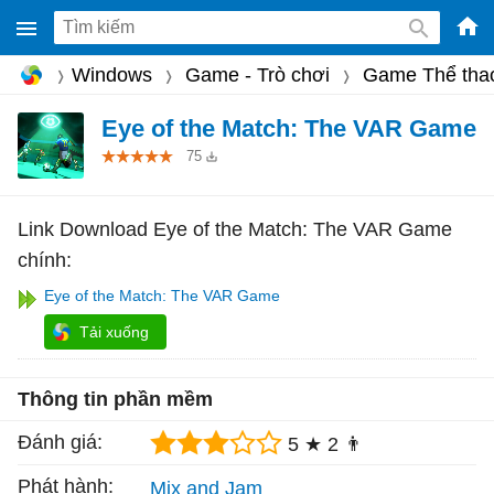
-
Windows
Game - Trò chơi
Game Thể tha
Phầ
mềm
Eye of the Match: The VAR Game
gam
75
miễ
phí
Link Download Eye of the Match: The VAR Game
cho
chính:
Win
Eye of the Match: The VAR Game
Mac
Tải xuống
iOS,
Andr
Thông tin phần mềm
Đánh giá:
5 ★
2 👨
Phát hành:
Mix and Jam