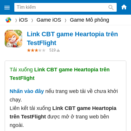
-
iOS
Game iOS
Game Mô phỏng
Phầ
mềm
Link CBT game Heartopia trên
gam
TestFlight
miễ
519
phí
cho
Tải xuống
Link CBT game Heartopia trên
Win
TestFlight
Mac
iOS,
Nhấn vào đây
nếu trang web tải về chưa khởi
Andr
chạy.
Liên kết tải xuống
Link CBT game Heartopia
trên TestFlight
được mở ở trang web bên
ngoài.