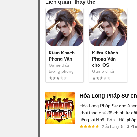
Liên quan, thay thế
Kiếm Khách
Kiếm Khách
Phong Vân
Phong Vân
cho iOS
Game đấu
tướng phong
Game chiến
cách auto chess
thuật phong
cách auto chess
Hỏa Long Pháp Sư ch
Hỏa Long Pháp Sư cho Androi
khai thác chủ đề chính từ c
tiếng tại Nhật Bản - Hội pháp 
Xếp hạng: 5
3 Phi