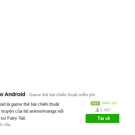
o Android
Game thẻ bài chiến thuật miễn phí
Miễn phí
d là game thẻ bài chiến thuật
5.987
ốt truyện của bộ anime/manga nổi
sư Fairy Tail.
Tải về
ếu bầu