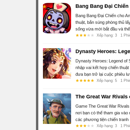
Bang Bang Đại Chiến
Bang Bang Đại Chiến cho An
thuật, bắn súng phòng thủ lấ
sống vừa mới bắt đầu và thế
Xếp hạng: 3
1 Phi
Dynasty Heroes: Leg
Dynasty Heroes: Legend of 
nhập vai kết hợp chiến thuật
đưa bạn trở lại cuộc phiêu 
Samkok.
Xếp hạng: 5
1 Phi
The Great War Rivals
Game The Great War Rivals đ
nơi bạn có thể tham gia vào 
các phương tiện chiến tranh 
lược để xoay chuyển cục diệ
Xếp hạng: 3
1 Phi