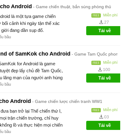
 cho Android
Game chiến thuật, bắn súng phòng thủ
Miễn phí
droid là một tựa game chiến
27
y bối cảnh khi ngày tận thế xác
 giới đang dần sụp đổ.
Tải về
ếu bầu
end of SamKok cho Android
Game Tam Quốc phong cách Ch
Miễn phí
SamKok for Android là game
100
 tuyệt đẹp lấy chủ đề Tam Quốc,
lưu lãng mạn của người anh hùng
Tải về
ếu bầu
 cho Android
Game chiến lược chiến tranh WW1
Miễn phí
ưa bạn trở lại Thế chiến thứ I,
03
mọi trận chiến trường, chỉ huy
khổng lồ và thực hiện mọi chiến
Tải về
n chiến tranh theo hướng có lợi
ếu bầu