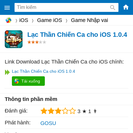
-
iOS
Game iOS
Game Nhập vai
Phầ
mềm
Lạc Thần Chiến Ca cho iOS 1.0.4
gam
miễ
phí
Link Download Lạc Thần Chiến Ca cho iOS chính:
cho
Lạc Thần Chiến Ca cho iOS 1.0.4
Win
Tải xuống
Mac
iOS,
Thông tin phần mềm
Andr
Đánh giá:
3 ★
1 👨
Phát hành:
GOSU