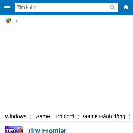
-
Phầ
mềm
gam
miễ
phí
cho
Win
Mac
iOS,
Andr
Windows
Game - Trò chơi
Game Hành động
Tiny Frontier