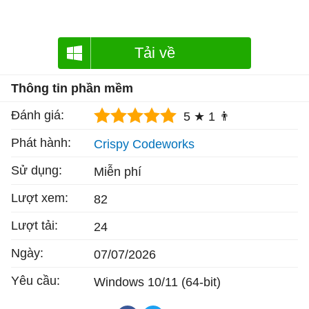
Tải về
Thông tin phần mềm
Đánh giá:
5 ★
1 👨
Phát hành:
Crispy Codeworks
Sử dụng:
Miễn phí
Lượt xem:
82
Lượt tải:
24
Ngày:
07/07/2026
Yêu cầu:
Windows 10/11 (64-bit)