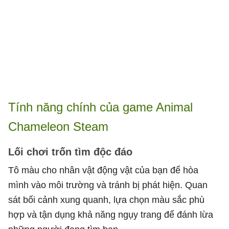
Tính năng chính của game Animal
Chameleon Steam
Lối chơi trốn tìm độc đáo
Tô màu cho nhân vật động vật của bạn để hòa
mình vào môi trường và tránh bị phát hiện. Quan
sát bối cảnh xung quanh, lựa chọn màu sắc phù
hợp và tận dụng khả năng ngụy trang để đánh lừa