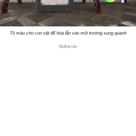
Tô màu cho con vật để hòa lẫn vào môi trường xung quanh