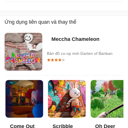
Ứng dụng liên quan và thay thế
Meccha Chameleon
Bản đồ co-op mới Garten of Banban
Come Out
Scribble
Oh Deer