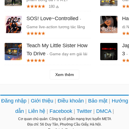
180
thà
SOS! Love~Controlled
Ha
-
Game live-action tương tác lãng
dị 
mạn
Teach My Little Sister How
Ja
To Drive
3
- Game dạy em gái lái
-
xe hỗn loạn, hài hước
Nhậ
Xem thêm
Đăng nhập
Giới thiệu
Điều khoản
Bảo mật
Hướng
dẫn
Liên hệ
Facebook
Twitter
DMCA
Cơ quan chủ quản: Công ty cổ phần mạng trực tuyến META
Địa chỉ: 56 Duy Tân, Phường Cầu Giấy, Hà Nội.