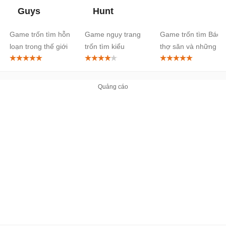
Guys
Hunt
Game trốn tìm hỗn
Game ngụy trang
Game trốn tìm Bác
loạn trong thế giới
trốn tìm kiểu
thợ săn và những
đồ chơi
Meccha Chameleon
chú hươu