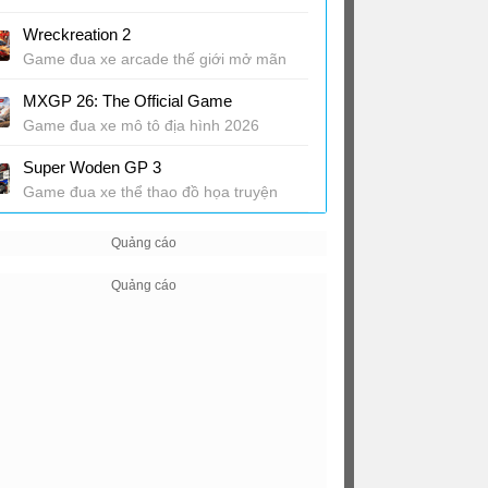
Game mô phỏng đua xe thế giới mở
Wreckreation 2
Game đua xe arcade thế giới mở mãn
nhãn
MXGP 26: The Official Game
Game đua xe mô tô địa hình 2026
Super Woden GP 3
Game đua xe thể thao đồ họa truyện
tranh