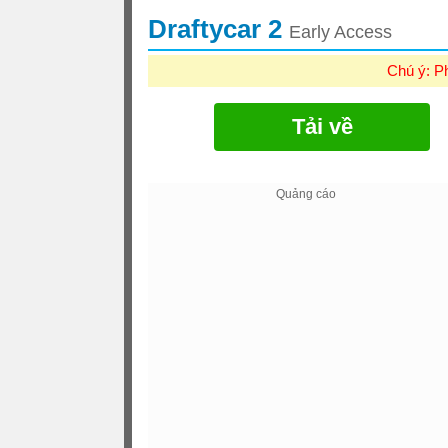
Draftycar 2
Early Access
Chú ý: P
Tải về