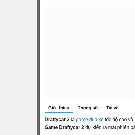
Giới thiệu
Thông số
Tải về
Draftycar 2
là
game đua xe
tốc độ cao và
Game Draftycar 2
dự kiến ra mắt phiên b