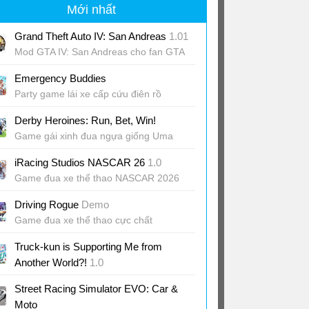
Mới nhất
Grand Theft Auto IV: San Andreas
1.01
Mod GTA IV: San Andreas cho fan GTA
IV
Emergency Buddies
Party game lái xe cấp cứu điên rồ
Derby Heroines: Run, Bet, Win!
Game gái xinh đua ngựa giống Uma
Musume
iRacing Studios NASCAR 26
1.0
Game đua xe thể thao NASCAR 2026
Driving Rogue
Demo
Game đua xe thể thao cực chất
Truck-kun is Supporting Me from
Another World?!
1.0
Game lái xe giao hàng quậy banh thành
Street Racing Simulator EVO: Car &
phố
Moto