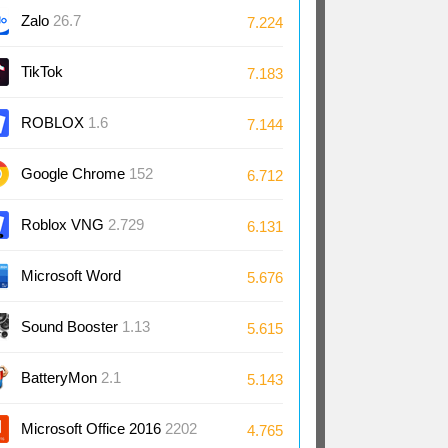
Zalo
26.7
7.224
TikTok
7.183
ROBLOX
1.6
7.144
Google Chrome
152
6.712
Roblox VNG
2.729
6.131
Microsoft Word
5.676
2024/2021/2019/2016
Sound Booster
1.13
5.615
BatteryMon
2.1
5.143
Microsoft Office 2016
2202
4.765