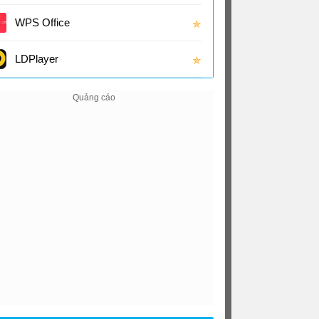
(16.0
WPS Office
✯
LDPlayer
✯