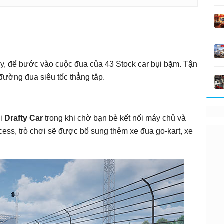
y, để bước vào cuộc đua của 43 Stock car bụi bặm. Tận
 đường đua siêu tốc thẳng tắp.
ới
Drafty Car
trong khi chờ bạn bè kết nối máy chủ và
ess, trò chơi sẽ được bổ sung thêm xe đua go-kart, xe