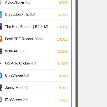
Auto-Clicker
4.1
19.525
CrystalDiskInfo
9.9
16.209
The Hust Banhmi | Bánh Mì
13.932
Bách Khoa
Foxit PDF Reader
2026.1
13.912
WinRAR
7.23
12.508
GS Auto Clicker
4.0
11.800
UltraViewer
6.6
9.469
Jenny Mod
2.0
9.099
iTaxViewer
2.8
7.606