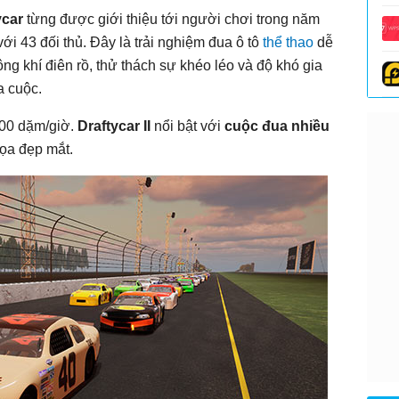
ycar
từng được giới thiệu tới người chơi trong năm
với 43 đối thủ. Đây là trải nghiệm đua ô tô
thể thao
dễ
g khí điên rồ, thử thách sự khéo léo và độ khó gia
a cuộc.
200 dặm/giờ.
Draftycar II
nổi bật với
cuộc đua nhiều
họa đẹp mắt.