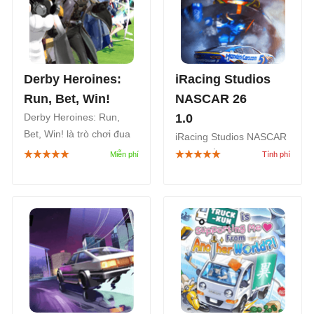
Derby Heroines:
iRacing Studios
Run, Bet, Win!
NASCAR 26
Derby Heroines: Run,
1.0
Bet, Win! là trò chơi đua
iRacing Studios NASCAR
tốc độ kết hợp mô phỏng
26, gọi tắt NASCAR 26, là
cá cược đua ngựa đồ họa
game đua xe NASCAR
anime, gợi nhớ đến Uma
chính thức năm 2026 do
Musume: Pretty Derby.
iRacing Studios phát triển
và phát hành, nối tiếp
NASCAR 25.