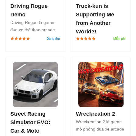
Driving Rogue
Truck-kun is
Demo
Supporting Me
Driving Rogue là game
from Another
đua xe thể thao arcade
World?!
cổ điển, do Gravity Works
1.0
phát triển và đồng phát
Truck-kun is Supporting
hành với Cosmic Shift
Me from Another World?!
Studios. Chơi thử Driving
là game anime đua xe
Rogue Demo miễn phí
hỗn loạn từ những bộ óc
ngay hôm nay!
sáng tạo ra I Am Your
Beast.
Street Racing
Wreckreation 2
Simulator EVO:
Wreckreation 2 là game
mô phỏng đua xe arcade
Car & Moto