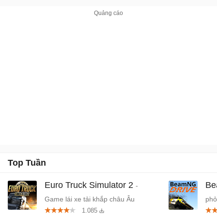
Top Tuần
Euro Truck Simulator 2
Be
-
Game lái xe tải khắp châu Âu
phỏ
1.085