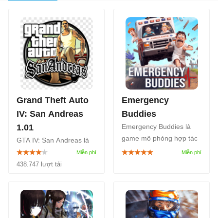
Grand Theft Auto
Emergency
IV: San Andreas
Buddies
1.01
Emergency Buddies là
game mô phỏng hợp tác
GTA IV: San Andreas là
lái xe cấp cứu dành cho
bản mod dành cho fan
tối đa 4 người chơi, xoay
của Grand Theft Auto IV
438.747 lượt tải
quanh một đội ngũ y tế
(GTA IV), cho phép bạn
kém chuyên nghiệp nhất
chơi và tận hưởng thành
thế giới.
phố San Andreas - thành
phố huyền thoại.