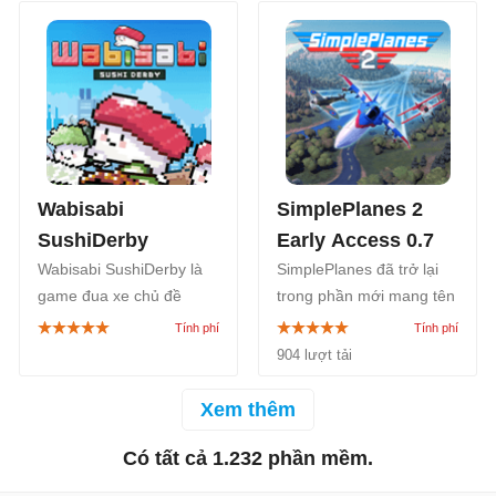
Super Woden: Rally
trọn vẹn Giải vô địch đua
Edge.
xe mô tô địa hình MXGP
2026.
Wabisabi
SimplePlanes 2
SushiDerby
Early Access 0.7
Wabisabi SushiDerby là
SimplePlanes đã trở lại
game đua xe chủ đề
trong phần mới mang tên
sushi độc đáo. Hãy vào
SimplePlanes 2, với trải
vai một đầu bếp sushi,
nghiệm mô phỏng kết
904 lượt tải
tạo ra những miếng sushi
hợp đua xe hấp dẫn.
và đưa chúng tham gia
Game SimplePlanes 2
Xem thêm
các cuộc đua vui nhộn!
hiện đã có mặt trên
Steam.
Có tất cả 1.232 phần mềm.