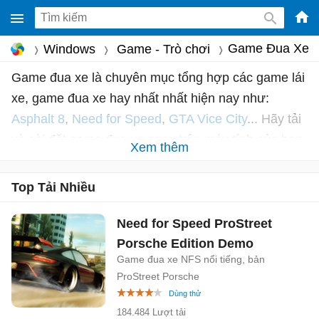
-
Game Đua Xe
Windows
Game - Trò chơi
Phầ
Game đua xe là chuyên mục tổng hợp các game lái
mềm
xe, game đua xe hay nhất nhất hiện nay như:
gam
miễ
Asphalt 8
,
Need for Speed
,
GTA Vice City
... Hãy tải
phí
và cài đặt game đua xe ngay trên máy tính của bạn
Xem thêm
cho
để dễ dàng trải nghiệm những pha đua tốc độ, thể
Win
hiện những màn drift xe đình đám mà chỉ có thể
Top Tải Nhiều
Mac
thấy trên màn ảnh phim truyện.
iOS,
Need for Speed ProStreet
Andr
Porsche Edition Demo
Game đua xe NFS nổi tiếng, bản
ProStreet Porsche
184.484 Lượt tải