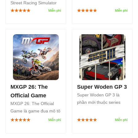
thế giới mở do When
Street Racing Simulator
Tides Turn phát triển và
EVO: Car & Moto là game
là phần tiếp theo của
mô phỏng đua xe do
Wreckreation (2025).
Ovilex phát triển, mang
đến trải nghiệm điều
khiển cả ô tô và xe máy
trong thế giới mở rộng
lớn.
MXGP 26: The
Super Woden GP 3
Official Game
Super Woden GP 3 là
phần mới thuộc series
MXGP 26: The Official
game đua xe thể thao cổ
Game là game đua mô tô
điển Super Woden, nối
địa hình do Artefacts
tiếp Super Woden GP,
Studio phát triển và
Super Woden GP 2 và
Nacon phát hành, tái hiện