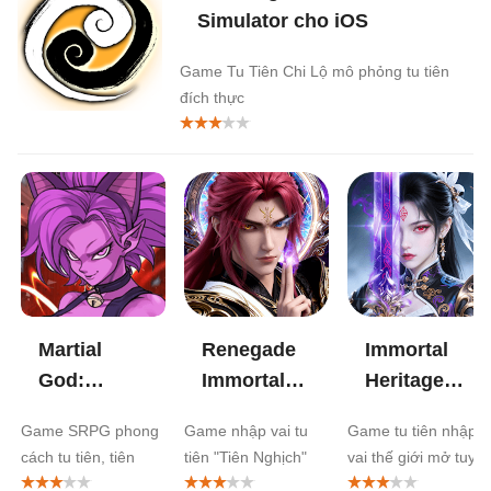
Simulator cho iOS
Game Tu Tiên Chi Lộ mô phỏng tu tiên
đích thực
Martial
Renegade
Immortal
God:
Immortal
Heritage
Cosmos
cho iOS
cho iOS
Game SRPG phong
Game nhập vai tu
Game tu tiên nhập
Clash cho
cách tu tiên, tiên
tiên "Tiên Nghịch"
vai thế giới mở tuyệt
iOS
hiệp mới
đẹp