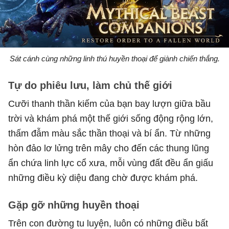
Sát cánh cùng những linh thú huyền thoại để giành chiến thắng.
Tự do phiêu lưu, làm chủ thế giới
Cưỡi thanh thần kiếm của bạn bay lượn giữa bầu
trời và khám phá một thế giới sống động rộng lớn,
thấm đẫm màu sắc thần thoại và bí ẩn. Từ những
hòn đảo lơ lửng trên mây cho đến các thung lũng
ẩn chứa linh lực cổ xưa, mỗi vùng đất đều ẩn giấu
những điều kỳ diệu đang chờ được khám phá.
Gặp gỡ những huyền thoại
Trên con đường tu luyện, luôn có những điều bất