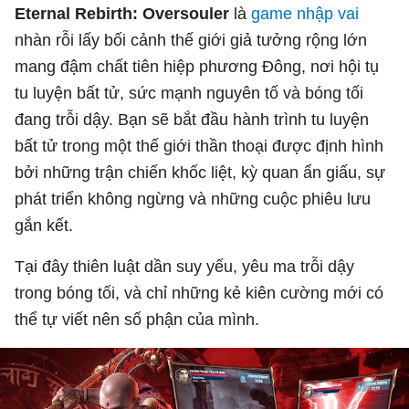
Eternal Rebirth: Oversouler
là
game nhập vai
nhàn rỗi lấy bối cảnh thế giới giả tưởng rộng lớn
mang đậm chất tiên hiệp phương Đông, nơi hội tụ
tu luyện bất tử, sức mạnh nguyên tố và bóng tối
đang trỗi dậy. Bạn sẽ bắt đầu hành trình tu luyện
bất tử trong một thế giới thần thoại được định hình
bởi những trận chiến khốc liệt, kỳ quan ẩn giấu, sự
phát triển không ngừng và những cuộc phiêu lưu
gắn kết.
Tại đây thiên luật dần suy yếu, yêu ma trỗi dậy
trong bóng tối, và chỉ những kẻ kiên cường mới có
thể tự viết nên số phận của mình.