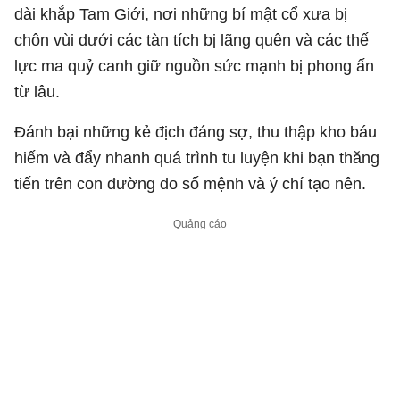
dài khắp Tam Giới, nơi những bí mật cổ xưa bị
chôn vùi dưới các tàn tích bị lãng quên và các thế
lực ma quỷ canh giữ nguồn sức mạnh bị phong ấn
từ lâu.
Đánh bại những kẻ địch đáng sợ, thu thập kho báu
hiếm và đẩy nhanh quá trình tu luyện khi bạn thăng
tiến trên con đường do số mệnh và ý chí tạo nên.