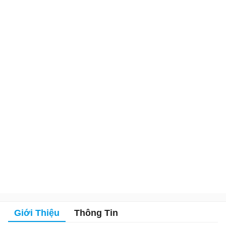
Giới Thiệu
Thông Tin