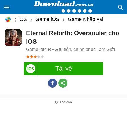
iOS
Game iOS
Game Nhập vai
Eternal Rebirth: Oversouler cho
iOS
Game idle RPG tu tiên, chinh phục Tam Giới
Tải về