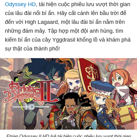
Odyssey HD
, tái hiện cuộc phiêu lưu vượt thời gian
của lâu đài nổi bí ẩn. Hãy cất cánh lên bầu trời để
đến với High Lagaard, một lâu đài bí ẩn nằm trên
những đám mây. Tập hợp một đội anh hùng, tìm
kiếm bí ẩn của cây Yggdrasil khổng lồ và khám phá
sự thật của thành phố!
Etrian Odyssey II HD lsẽ tái hiện cuộc phiêu lưu vượt thời gian