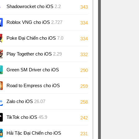
9 Tuổi cho iOS
1.126
Shadowrocket cho iOS
2.2
343
Roblox VNG cho iOS
2.727
334
Poke Đại Chiến cho iOS
7.0
334
Play Together cho iOS
2.29
332
Green SM Driver cho iOS
290
3.10
Road to Empress cho iOS
259
2.0
Zalo cho iOS
26.07
258
TikTok cho iOS
45.9
242
Hải Tặc Đại Chiến cho iOS
231