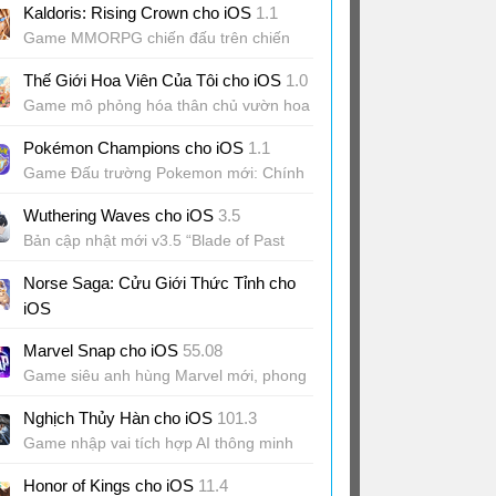
Kaldoris: Rising Crown cho iOS
1.1
Game MMORPG chiến đấu trên chiến
trường hàng trăm người
Thế Giới Hoa Viên Của Tôi cho iOS
1.0
Game mô phỏng hóa thân chủ vườn hoa
thời cổ trang
Pokémon Champions cho iOS
1.1
Game Đấu trường Pokemon mới: Chính
thức phát hành
Wuthering Waves cho iOS
3.5
Bản cập nhật mới v3.5 “Blade of Past
Resounds, Lingering Dream Hymns"
Norse Saga: Cửu Giới Thức Tỉnh cho
iOS
Game MMORPG 3D fantasy thế giới Bắc
Marvel Snap cho iOS
55.08
Âu
Game siêu anh hùng Marvel mới, phong
cách thu thập thẻ bài
Nghịch Thủy Hàn cho iOS
101.3
Game nhập vai tích hợp AI thông minh
Honor of Kings cho iOS
11.4