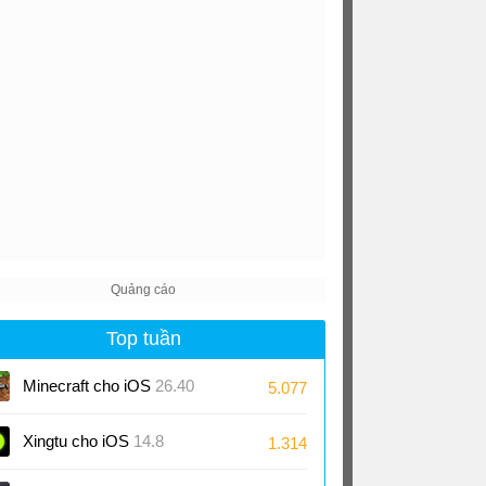
Top tuần
Minecraft cho iOS
26.40
5.077
Xingtu cho iOS
14.8
1.314