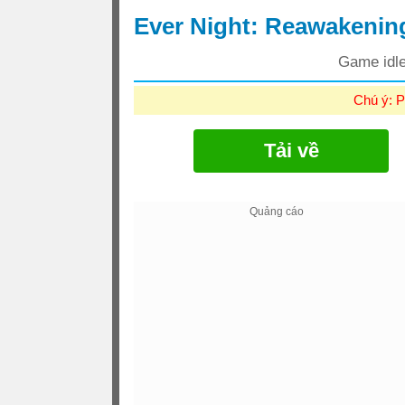
Ever Night: Reawakenin
Game idle
Chú ý: P
Tải về