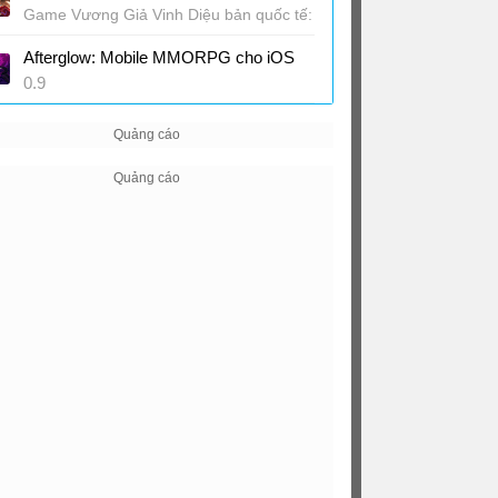
Game Vương Giả Vinh Diệu bản quốc tế:
Hợp tác với Dan Da Dan
Afterglow: Mobile MMORPG cho iOS
0.9
Game MMORPG sandbox hậu tận thế
sau chiến tranh hạt nhân