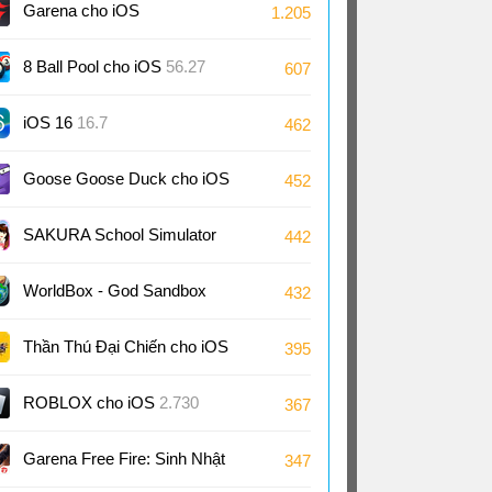
Garena cho iOS
1.205
8 Ball Pool cho iOS
56.27
607
iOS 16
16.7
462
Goose Goose Duck cho iOS
452
4.09
SAKURA School Simulator
442
cho iOS
1.047
WorldBox - God Sandbo‪x‬
432
cho iOS
0.51
Thần Thú Đại Chiến cho iOS
395
ROBLOX cho iOS
2.730
367
Garena Free Fire: Sinh Nhật
347