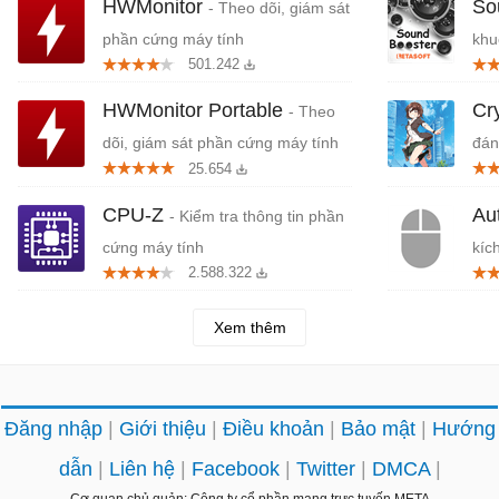
HWMonitor
So
- Theo dõi, giám sát
phần cứng máy tính
khu
501.242
HWMonitor Portable
Cr
- Theo
dõi, giám sát phần cứng máy tính
đán
25.654
cứn
CPU-Z
Au
- Kiểm tra thông tin phần
cứng máy tính
kíc
2.588.322
Xem thêm
Đăng nhập
Giới thiệu
Điều khoản
Bảo mật
Hướng
dẫn
Liên hệ
Facebook
Twitter
DMCA