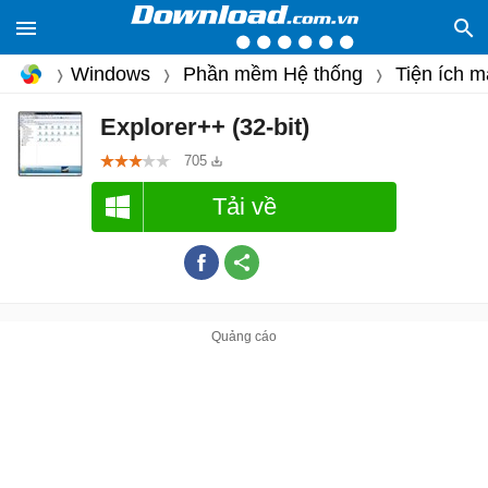
Windows
Phần mềm Hệ thống
Tiện ích m
Explorer++ (32-bit)
705
Tải về