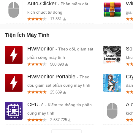
Auto-Clicker
W
- Phần mềm đặt
kích chuột tự động
giải
17.851
Tiện Ích Máy Tính
HWMonitor
So
- Theo dõi, giám sát
phần cứng máy tính
khu
500.898
HWMonitor Portable
Cr
- Theo
dõi, giám sát phần cứng máy tính
đán
25.639
cứn
CPU-Z
Au
- Kiểm tra thông tin phần
cứng máy tính
kíc
2.587.725