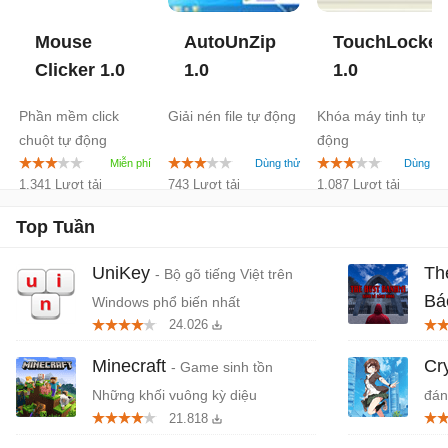
Mouse
AutoUnZip
TouchLocker
Clicker
1.0
1.0
1.0
Phần mềm click
Giải nén file tự động
Khóa máy tinh tự
chuột tự động
động
1.341 Lượt tải
743 Lượt tải
1.087 Lượt tải
Top Tuần
UniKey
Th
- Bộ gõ tiếng Việt trên
Bá
Windows phổ biến nhất
24.026
Tiệ
Minecraft
Cr
- Game sinh tồn
Những khối vuông kỳ diệu
đán
21.818
cứn