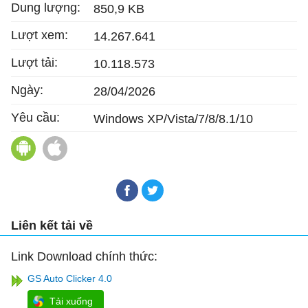
Dung lượng:
850,9 KB
Lượt xem:
14.267.641
Lượt tải:
10.118.573
Ngày:
28/04/2026
Yêu cầu:
Windows XP/Vista/7/8/8.1/10
GS Auto Clicker cho Android
GS Auto Clicker cho Mac
Liên kết tải về
Link Download chính thức:
GS Auto Clicker 4.0
Tải xuống