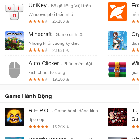
UniKey
Fo
- Bộ gõ tiếng Việt trên
Windows phổ biến nhất
mềm
25.163
miễ
Minecraft
Cr
- Game sinh tồn
Những khối vuông kỳ diệu
đán
23.631
cứn
Auto-Clicker
W
- Phần mềm đặt
kích chuột tự động
giải
19.208
Game Hành Động
R.E.P.O.
Ju
- Game hành động kinh
Su
dị co-op
16.203
Juj