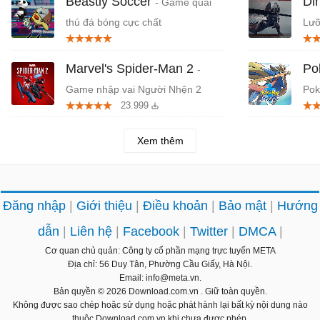
Beastly Soccer
Di
- Game quái
thú đá bóng cực chất
Lưỡ
Marvel's Spider-Man 2
Po
-
Game nhập vai Người Nhện 2
Pok
23.999
Xem thêm
Đăng nhập
Giới thiệu
Điều khoản
Bảo mật
Hướng
dẫn
Liên hệ
Facebook
Twitter
DMCA
Cơ quan chủ quản: Công ty cổ phần mạng trực tuyến META
Địa chỉ: 56 Duy Tân, Phường Cầu Giấy, Hà Nội.
Email: info@meta.vn.
Bản quyền © 2026
Download.com.vn
. Giữ toàn quyền.
Không được sao chép hoặc sử dụng hoặc phát hành lại bất kỳ nội dung nào
thuộc Download.com.vn khi chưa được phép.