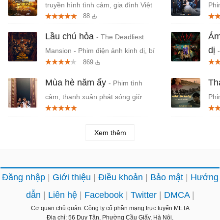
truyền hình tình cảm, gia đình Việt
Phi
88
Nam
Lầu chú hỏa
Ám
- The Deadliest
dị
Mansion - Phim điện ảnh kinh dị, bí
869
ẩn Việt Nam
Na
Mùa hè năm ấy
Th
- Phim tình
cảm, thanh xuân phát sóng giờ
Phi
vàng VTV3
về 
Xem thêm
Đăng nhập
Giới thiệu
Điều khoản
Bảo mật
Hướng
dẫn
Liên hệ
Facebook
Twitter
DMCA
Cơ quan chủ quản: Công ty cổ phần mạng trực tuyến META
Địa chỉ: 56 Duy Tân, Phường Cầu Giấy, Hà Nội.