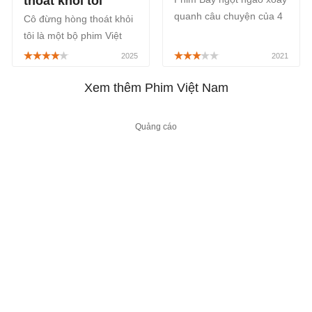
thoát khỏi tôi
quanh câu chuyện của 4
Cô đừng hòng thoát khỏi
người bạn thân thiết gồm
tôi là một bộ phim Việt
có: Camy, Quỳnh Lam,
Nam thuộc thể loại hành
Linh Đan và Ken do Bảo
động phá án với sự đóng
Anh, Minh Hằng, Diệu
chính của Thúy Ngân và
Xem thêm Phim Việt Nam
Nhi, Thuận Nguyễn cùng
Võ Cảnh, được phát sóng
Quốc Trường.
chính thức vào thứ 6, thứ
7 hàng tuần trên ứng
dụng VieON, bắt đầu từ
ngày 04/07/2025.