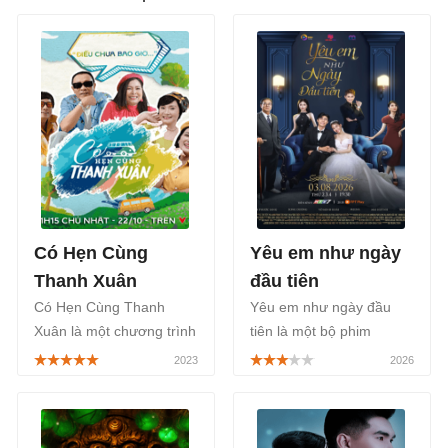
Có Hẹn Cùng
Yêu em như ngày
Thanh Xuân
đầu tiên
Có Hẹn Cùng Thanh
Yêu em như ngày đầu
Xuân là một chương trình
tiên là một bộ phim
truyền hình thực tế Việt
truyền hình Việt Nam
Nam dành cho một nhóm
thuộc thể loại tâm lý, tình
những người lớn tuổi với
cảm, mang đến một câu
sự tham gia của nhà báo
chuyện tình yêu vượt qua