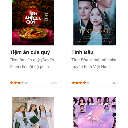
Lại Văn Sâm, NSND
hiểu lầm và toan tính,
Hồng Vân, nghệ sĩ Hồng
phát sóng lúc 19h30 thứ
Đào, nghệ sĩ Thanh
Hai, Ba, Tư hằng tuần
Thủy, nhà ngoại giao Lại
trên HTV7, FPT Play bắt
Ngọc Đoàn và mỗi tập sẽ
đầu từ ngày 03/08/2026.
có những khách mời khác
nhau.
Tiệm ăn của quỷ
Tình Đầu
Tiệm ăn của quỷ (Devil’s
Tình Đầu là một bộ phim
Diner) là một bộ phim
truyền hình Việt Nam
Việt Nam thuộc thể loại
thuộc thể loại tâm lý, tình
kinh dị bao gồm 6 tập,
cảm, sẽ mang đến một
được phát sóng chính
câu chuyện tình tay ba vô
thức trên Netflix, bắt đầu
cùng ngang trái, được
từ ngày 26/01/2025.
19h45 hằng ngày, trên
kênh truyền hình
SCTV14, bắt đầu từ ngày
04/09/2023.