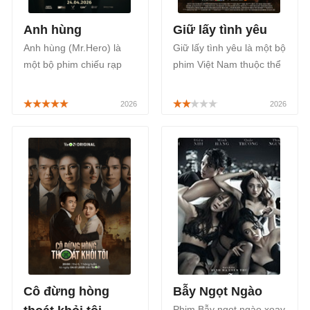
Anh hùng
Giữ lấy tình yêu
Anh hùng (Mr.Hero) là
Giữ lấy tình yêu là một bộ
một bộ phim chiếu rạp
phim Việt Nam thuộc thể
Việt Nam thuộc thể loại
loại tâm lý, tình cảm của
tâm lý, tình cảm gia đình,
đạo diễn Trần Toàn, khai
lấy chủ đề lật mặt anh
thác các yếu tố kịch tính
hùng từ thiện tiền tỷ do
trong gia đình, được phát
Thái Hòa đóng chính,
sóng lúc 19h30 thứ Hai,
được công chiếu chính
Ba, Tư hằng tuần trên
thức bắt đầu từ ngày
HTV7, FPT Play bắt đầu
24/04/2026.
từ ngày 01/06/2026.
Cô đừng hòng
Bẫy Ngọt Ngào
Phim Bẫy ngọt ngào xoay