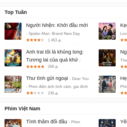
Top Tuần
Người Nhện: Khởi đầu mới
Kẹ
- Spider-Man: Brand New Day
Lov
1.453
(2026) chiếu rạp
Hàn
Anh trai tôi là khủng long:
Ngo
Tương lai của quá khứ
-
The
268
Phim anime hành động, thần thoại
- P
Việt chiếu rạp
Thư tình gửi ngoại
Hẹ
- Dear You
- Phim điện ảnh tình cảm, gia đình
Phi
239
Trung Quốc
niê
Phim Việt Nam
Tình thâm đối đầu
Yê
- Phim