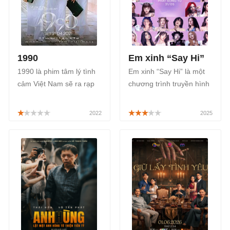
1990
Em xinh “Say Hi”
1990 là phim tâm lý tình
Em xinh “Say Hi” là một
cảm Việt Nam sẽ ra rạp
chương trình truyền hình
vào dịp Tết 2022 của đạo
thực tế về âm nhạc dành
diễn Nhất Trung. Phim
riêng cho 30 nữ nghệ sĩ
1990 sẽ có sự xuất hiện
được phát sóng trên kênh
của bộ ba ngọc nữ đình
HTV2 - Vie Channel và
đám của điện ảnh Việt
ứng dụng VieON bắt đầu
Nam là: Diễm My - Ninh
từ ngày 31/05/2025.
Dương Lan Ngọc và Nhã
Phương.