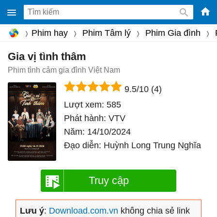
-
Phim hay
Phim Tâm lý
Phim Gia đình
Phầ
mềm
Gia vị tình thâm
gam
Phim tình cảm gia đình Việt Nam
miễ
9.5/10
(4)
phí
Lượt xem:
585
cho
Phát hành:
VTV
Win
Năm:
14/10/2024
Mac
Đạo diễn:
Huỳnh Long Trung Nghĩa
iOS,
Andr
Truy cập
Lưu ý
:
Download.com.vn
không chia sẻ link