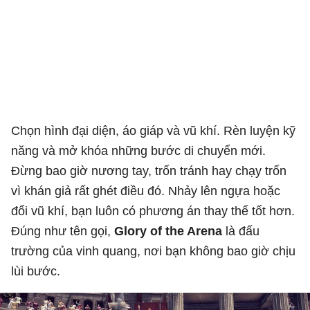
Chọn hình đại diện, áo giáp và vũ khí. Rèn luyện kỹ
năng và mở khóa những bước di chuyển mới.
Đừng bao giờ nương tay, trốn tránh hay chạy trốn
vì khán giả rất ghét điều đó. Nhảy lên ngựa hoặc
đổi vũ khí, bạn luôn có phương án thay thế tốt hơn.
Đúng như tên gọi,
Glory of the Arena
là đấu
trường của vinh quang, nơi bạn không bao giờ chịu
lùi bước.