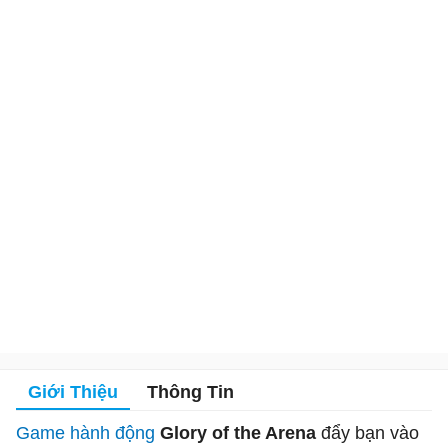
Giới Thiệu
Thông Tin
Game hành động
Glory of the Arena
đẩy bạn vào