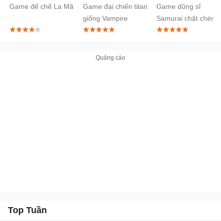
Game đế chế La Mã
Game đại chiến titan
Game dũng sĩ
giống Vampire
Samurai chặt chém
Survivors
giải cứu Edo
Top Tuần