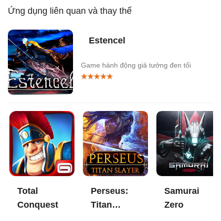
Ứng dụng liên quan và thay thế
Estencel
Game hành động giả tưởng đen tối
Total
Perseus:
Samurai
Conquest
Titan
Zero
Slayer