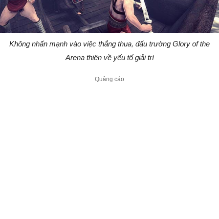
Không nhấn mạnh vào việc thắng thua, đấu trường Glory of the
Arena thiên về yếu tố giải trí