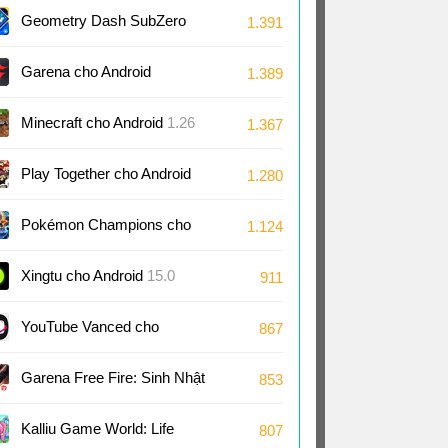
Android
1.7
Geometry Dash SubZero
1.391
cho Android
2.2
Garena cho Android
1.389
Minecraft cho Android
1.26
1.367
Play Together cho Android
1.280
2.29
Pokémon Champions cho
1.124
Android
1.1
Xingtu cho Android
15.0
911
YouTube Vanced cho
867
Android
18.21
Garena Free Fire: Sinh Nhật
853
9 Tuổi cho Android
1.126
Kalliu Game World: Life
807