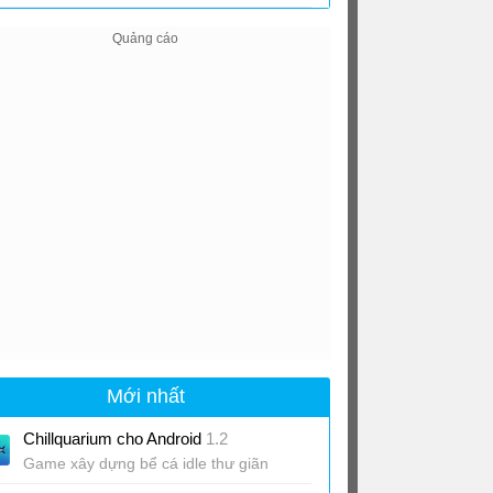
Story cho Android
8.75
Mới nhất
Chillquarium cho Android
1.2
Game xây dựng bể cá idle thư giãn