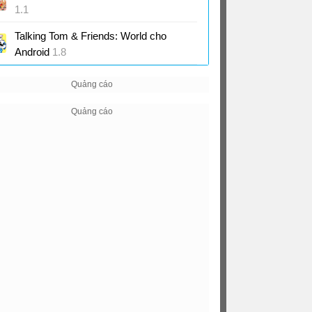
1.1
Game mô phỏng chủ đề làm vườn hoa
Talking Tom & Friends: World cho
Android
1.8
Game sandbox thế giới Talking Tom và
bạn bè