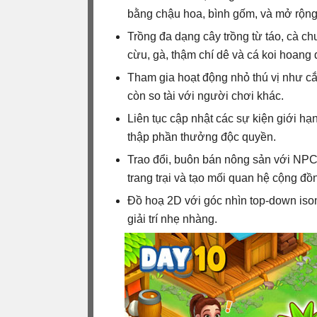
bằng chậu hoa, bình gốm, và mở rộng
Trồng đa dạng cây trồng từ táo, cà ch
cừu, gà, thậm chí dê và cá koi hoang 
Tham gia hoạt động nhỏ thú vị như cắt 
còn so tài với người chơi khác.
Liên tục cập nhật các sự kiện giới hạn
thập phần thưởng độc quyền.
Trao đổi, buôn bán nông sản với NPC
trang trại và tạo mối quan hệ cộng đồ
Đồ hoạ 2D với góc nhìn top‑down isome
giải trí nhẹ nhàng.