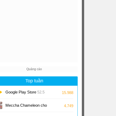
Top tuần
Google Play Store
52.5
15.988
Meccha Chameleon cho
4.749