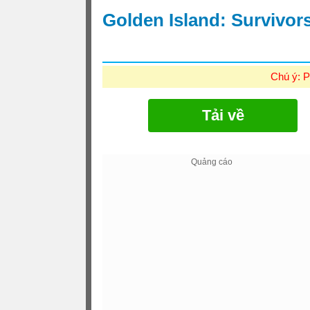
Golden Island: Survivo
Chú ý: P
Tải về