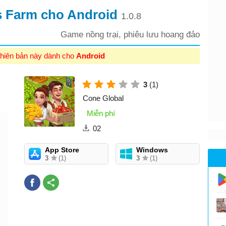
rs Farm cho Android
1.0.8
Game nồng trại, phiêu lưu hoang đảo
hiên bản này dành cho
Android
3
(1)
Cone Global
Miễn phí
02
App Store
Windows
3
(1)
3
(1)