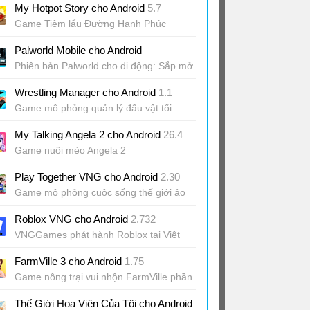
My Hotpot Story cho Android
5.7
Game Tiệm lẩu Đường Hạnh Phúc
Palworld Mobile cho Android
Phiên bản Palworld cho di động: Sắp mở
alpha test
Wrestling Manager cho Android
1.1
Game mô phỏng quản lý đấu vật tối
thượng
My Talking Angela 2 cho Android
26.4
Game nuôi mèo Angela 2
Play Together VNG cho Android
2.30
Game mô phỏng cuộc sống thế giới ảo
Roblox VNG cho Android
2.732
VNGGames phát hành Roblox tại Việt
Nam
FarmVille 3 cho Android
1.75
Game nông trại vui nhộn FarmVille phần
3
Thế Giới Hoa Viên Của Tôi cho Android