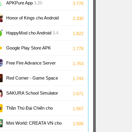
Android
APKPure App
3.20
3.776
Honor of Kings cho Android
2.330
11.4
HappyMod cho Android
3.4
1.822
Google Play Store APK
1.778
(Android TV)
51.8
Free Fire Advance Server
1.763
66.53
Red Corner - Game Space
1.743
cho Android
1.4
SAKURA School Simulator
1.671
cho Android
1.048
Thần Thú Đại Chiến cho
1.567
Android
Mini World: CREATA VN cho
1.506