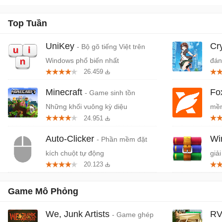
Top Tuần
UniKey
Cr
- Bộ gõ tiếng Việt trên
Windows phổ biến nhất
đán
26.459
cứn
Minecraft
Fo
- Game sinh tồn
Những khối vuông kỳ diệu
mềm
24.951
miễ
Auto-Clicker
W
- Phần mềm đặt
kích chuột tự động
giải
20.123
Game Mô Phỏng
We, Junk Artists
RV
- Game ghép