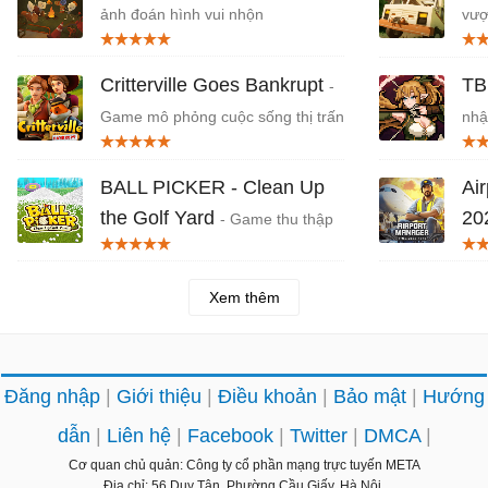
ảnh đoán hình vui nhộn
vượ
Critterville Goes Bankrupt
TB
-
Game mô phỏng cuộc sống thị trấn
nhậ
BALL PICKER - Clean Up
Ai
the Golf Yard
20
- Game thu thập
1 triệu quả bóng golf
A-Z
Xem thêm
Đăng nhập
Giới thiệu
Điều khoản
Bảo mật
Hướng
dẫn
Liên hệ
Facebook
Twitter
DMCA
Cơ quan chủ quản: Công ty cổ phần mạng trực tuyến META
Địa chỉ: 56 Duy Tân, Phường Cầu Giấy, Hà Nội.