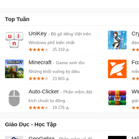
Top Tuần
UniKey
Cr
- Bộ gõ tiếng Việt trên
Windows phổ biến nhất
đán
25.319
cứn
Minecraft
Fo
- Game sinh tồn
Những khối vuông kỳ diệu
mềm
23.803
miễ
Auto-Clicker
W
- Phần mềm đặt
kích chuột tự động
giải
19.276
Giáo Dục - Học Tập
GeoGebra
Mô