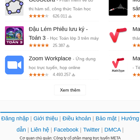
- Phần mềm vẽ đồ
sá
thị hàm số, công thức Toán học
626.011
Đậu Lém Phiêu lưu ký -
Ma
Toán 3
- Học Toán lớp 3 trên máy
thả
25.387
tính
Zoom Workplace
Ma
- Ứng dụng
học trực tuyến, họp online
- T
4.493.257
Pow
Xem thêm
Đăng nhập
Giới thiệu
Điều khoản
Bảo mật
Hướng
dẫn
Liên hệ
Facebook
Twitter
DMCA
Cơ quan chủ quản: Công ty cổ phần mạng trực tuyến META