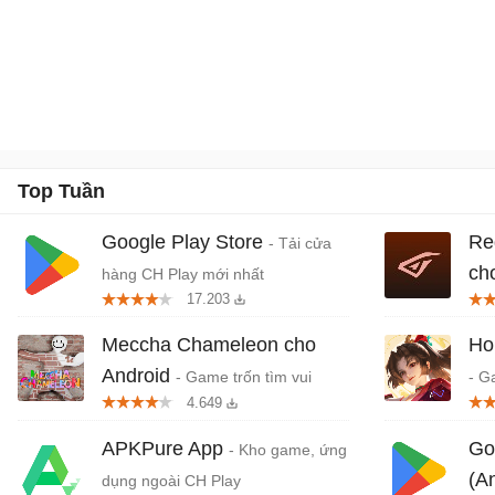
Top Tuần
Google Play Store
Re
- Tải cửa
ch
hàng CH Play mới nhất
17.203
khở
Meccha Chameleon cho
Ho
Android
- Game trốn tìm vui
- G
4.649
nhộn nhiều người chơi
quố
Da
APKPure App
Go
- Kho game, ứng
(A
dụng ngoài CH Play