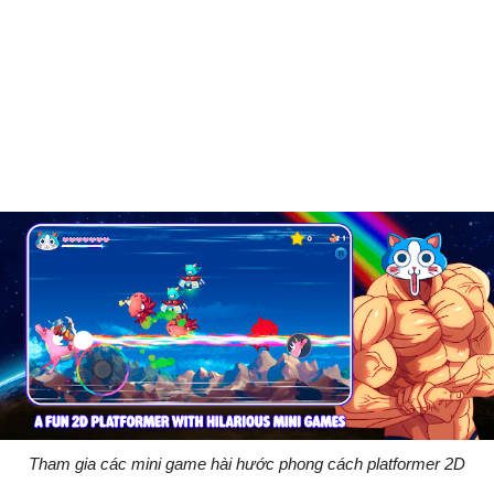
Tham gia các mini game hài hước phong cách platformer 2D