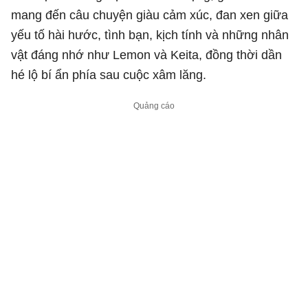
mang đến câu chuyện giàu cảm xúc, đan xen giữa
yếu tố hài hước, tình bạn, kịch tính và những nhân
vật đáng nhớ như Lemon và Keita, đồng thời dần
hé lộ bí ẩn phía sau cuộc xâm lăng.