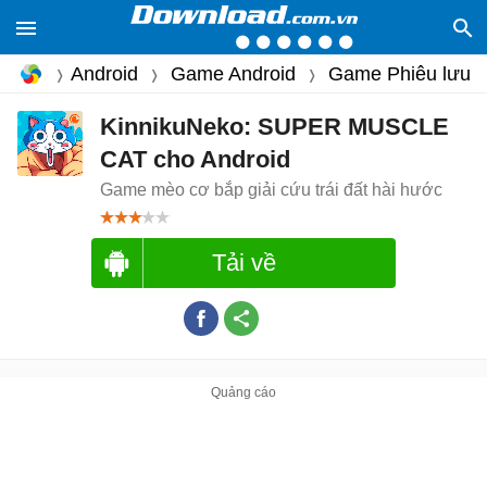
Android
Game Android
Game Phiêu lưu
KinnikuNeko: SUPER MUSCLE
CAT cho Android
Game mèo cơ bắp giải cứu trái đất hài hước
Tải về