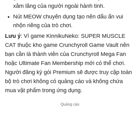
xâm lăng của người ngoài hành tinh.
Nút
MEOW chuyên dụng tạo nên dấu ấn vui
nhộn riêng của trò chơi.
Lưu ý
: Vì game KinnikuNeko: SUPER MUSCLE
CAT thuộc kho game Crunchyroll Game Vault nên
bạn cần là thành viên của Crunchyroll Mega Fan
hoặc Ultimate Fan Membership mới có thể chơi.
Người đăng ký gói Premium sẽ được truy cập toàn
bộ trò chơi không có quảng cáo và không chứa
mua vật phẩm trong ứng dụng.