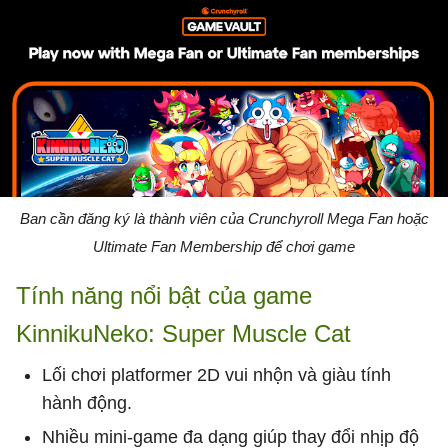
Ban cần đăng ký là thành viên của Crunchyroll Mega Fan hoặc
Ultimate Fan Membership để chơi game
Tính năng nổi bật của game
KinnikuNeko: Super Muscle Cat
Lối chơi platformer 2D vui nhộn và giàu tính
hành động.
Nhiều mini-game đa dạng giúp thay đổi nhịp độ