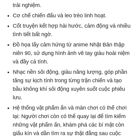
trải nghiệm.
Cơ chế chiến đấu và leo trèo linh hoạt.
Cốt truyện kết hợp hài hước, cảm động và nhiều
tình tiết bất ngờ.
Đồ họa lấy cảm hứng từ anime Nhật Bản thập
niên 90, sử dụng hình ảnh vẽ tay giàu hoài niệm
và đầy cá tính.
Nhạc nền sôi động, giàu năng lượng, góp phần
tăng sự kịch tính trong từng trận chiến và tạo
bầu không khí sôi động xuyên suốt cuộc phiêu
lưu.
Hệ thống vật phẩm ẩn và màn chơi có thể chơi
lại: Người chơi còn có thể quay lại để tìm kiếm
những vật phẩm ẩn, khám phá các bí mật còn
giấu kín và dần tìm ra sự thật đằng sau cuộc