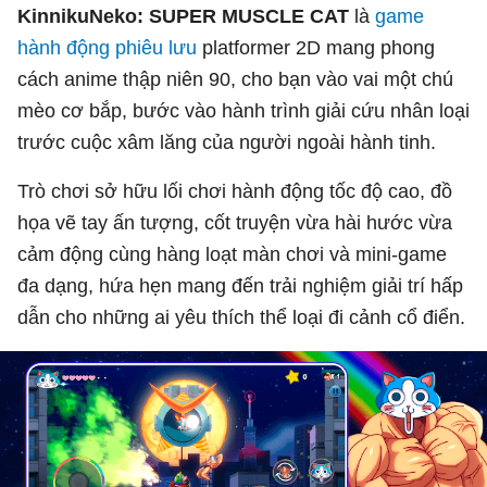
KinnikuNeko: SUPER MUSCLE CAT
là
game
hành động
phiêu lưu
platformer 2D mang phong
cách anime thập niên 90, cho bạn vào vai một chú
mèo cơ bắp, bước vào hành trình giải cứu nhân loại
trước cuộc xâm lăng của người ngoài hành tinh.
Trò chơi sở hữu lối chơi hành động tốc độ cao, đồ
họa vẽ tay ấn tượng, cốt truyện vừa hài hước vừa
cảm động cùng hàng loạt màn chơi và mini-game
đa dạng, hứa hẹn mang đến trải nghiệm giải trí hấp
dẫn cho những ai yêu thích thể loại đi cảnh cổ điển.