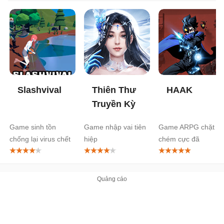
Slashvival
Thiên Thư
HAAK
Truyền Kỳ
Game sinh tồn
Game nhập vai tiên
Game ARPG chặt
chống lại virus chết
hiệp
chém cực đã
người