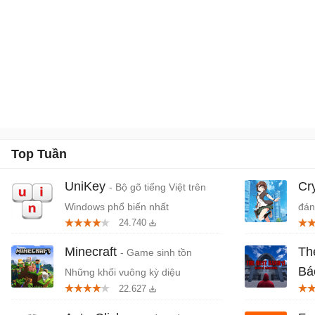
Top Tuần
UniKey
Cr
- Bộ gõ tiếng Việt trên
Windows phổ biến nhất
đán
24.740
cứn
Minecraft
Th
- Game sinh tồn
Bá
Những khối vuông kỳ diệu
22.627
Tiệ