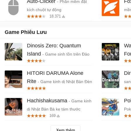
Auto-Clicker
Fo
- Phần mềm đặt
kích chuột tự động
mềm
18.371
miễ
Game Phiêu Lưu
Dinosis Zero: Quantum
War
Island
Fo
- Game sinh tồn trên Đảo
Khủng long
Chi
HITORI DARUMA Alone
Di
Rite
- Game kinh dị Nhật Bản Đèn
san
đỏ, Đèn xanh
Hachishakusama
Po
- Game kinh
dị Nhật Bản Bà kẹ tám thước
Pok
169
Xem thêm