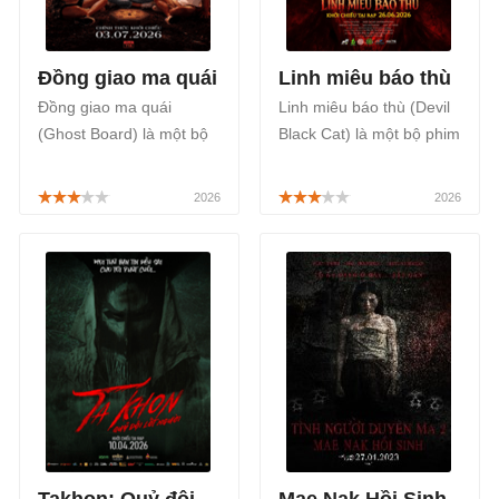
Đồng giao ma quái
Linh miêu báo thù
Đồng giao ma quái
Linh miêu báo thù (Devil
(Ghost Board) là một bộ
Black Cat) là một bộ phim
phim Thái Lan chiếu rạp
kinh dị, giật gân Thái Lan
thuộc thể loại kinh dị, giật
chiếu rạp của đạo diễn
gân, thần thoại mang
Anuwat Thanomrod, khai
màu sắc Á Đông rõ nét,
thác truyền thuyết Linh
khai thác nỗi sợ từ trò
Miêu với bầu không khí u
chơi ma thuật, được công
ám, màu sắc tâm linh đặc
chiếu chính thức bắt đầu
trưng cùng những hình
từ ngày 03/07/2026.
ảnh rùng rợn, được công
chiếu chính thức từ ngày
26/06/2026.