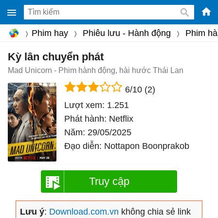
-
Phim hay
Phiêu lưu - Hành động
Phim hà
Phầ
mềm
Kỳ lân chuyển phát
gam
Mad Unicorn - Phim hành động, hài hước Thái Lan
miễ
6/10
(2)
phí
Lượt xem:
1.251
cho
Phát hành:
Netflix
Win
Năm:
29/05/2025
Mac
Đạo diễn:
Nottapon Boonprakob
iOS,
Andr
Truy cập
Lưu ý
:
Download.com.vn
không chia sẻ link