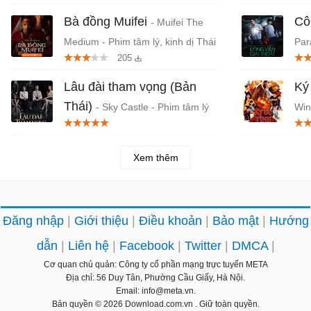
Bà đồng Muifei
Cô
- Muifei The
Medium - Phim tâm lý, kinh dị Thái
Par
205
Lan
Thá
Lâu đài tham vọng (Bản
Ký
Thái)
- Sky Castle - Phim tâm lý
Win
chủ đề học đường Thái Lan
Lan
Xem thêm
Đăng nhập
Giới thiệu
Điều khoản
Bảo mật
Hướng
dẫn
Liên hệ
Facebook
Twitter
DMCA
Cơ quan chủ quản: Công ty cổ phần mạng trực tuyến META
Địa chỉ: 56 Duy Tân, Phường Cầu Giấy, Hà Nội.
Email: info@meta.vn.
Bản quyền © 2026
Download.com.vn
. Giữ toàn quyền.