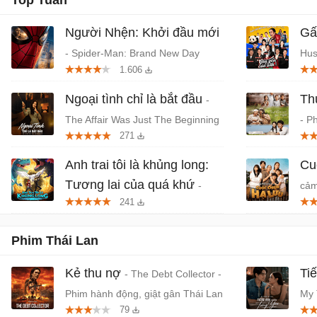
Top Tuần
Người Nhện: Khởi đầu mới
Gấ
- Spider-Man: Brand New Day
Hus
1.606
(2026) chiếu rạp
Thá
Ngoại tình chỉ là bắt đầu
Th
-
The Affair Was Just The Beginning
- P
271
- Phim tâm lý, giật gân Hàn Quốc
Tru
Anh trai tôi là khủng long:
Cu
Tương lai của quá khứ
-
cảm
241
Phim anime hành động, thần thoại
Việt chiếu rạp
Phim Thái Lan
Kẻ thu nợ
Ti
- The Debt Collector -
Phim hành động, giật gân Thái Lan
My 
79
tìn