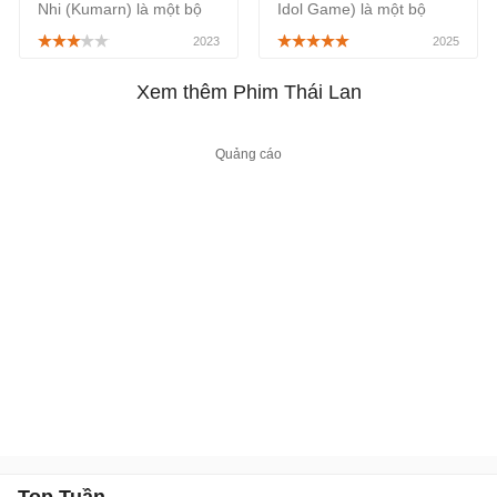
Nhi (Kumarn) là một bộ
Idol Game) là một bộ
phim Thái Lan chiếu rạp
phim Thái Lan thuộc thể
thuộc thể loại kinh dị, lấy
loại tâm lý, tình cảm, đi
chủ đề về búp bê
sâu vào mặt tối của
Xem thêm Phim Thái Lan
Kumanthong, được công
ngành công nghiệp phẫu
chiếu tại các rạp chiếu
thuật thẩm mỹ, phát sóng
phim trên toàn quốc bắt
chính thức trên kênh CH3
đầu từ ngày 06/10/2023.
của Thái Lan, bắt đầu từ
ngày 10/05/2025.