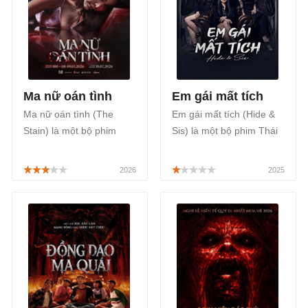
Ma nữ oán tình
Em gái mất tích
Ma nữ oán tình (The
Em gái mất tích (Hide &
Stain) là một bộ phim
Sis) là một bộ phim Thái
Thái Lan chiếu rạp thuộc
Lan thuộc thể loại tâm lý,
thể loại tâm lý, tình cảm
chính kịch xoay quanh
kết hợp yếu tố kinh dị
việc điều tra nội bộ giữa
khai thác sâu những tổn
các chị em trong cùng
thương tâm lý, sự ám ảnh
một mái nhà đầy bí ẩn
của quá khứ và hậu quả
được phát sóng trên
từ những bí mật bị che
VieON bắt đầu từ ngày
giấu, công chiếu chính
30/06/2025.
thức bắt đầu từ ngày
10/07/2026.