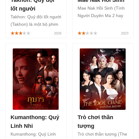
Takhon: Quỷ đội
Mae Nak Hồi Sinh
lốt người
Mae Nak Hồi Sinh (Tình
Người Duyên Ma 2 hay
Takhon: Quỷ đội lốt người
Mae Nak Reborn) là một
(Takhon) là một bộ phim
bộ phim chiếu rạp của
chiếu rạp Thái Lan thuộc
Thái Lan thuộc thể loại
thể lại kinh dị giật gân
kinh dị, được công chiếu
của đạo diễn Puwadon
tại các rạp chiếu phim
Naosopa, được lấy cảm
trên toàn quốc bắt đầu từ
hứng từ lễ hội mặt nạ
ngày 27/01/2023.
truyền thống tại vùng
Đông Bắc Thái Lan, được
công chiếu chính thức từ
ngày 10/04/2026.
Kumanthong: Quỷ
Trò chơi thần
Linh Nhi
tượng
Kumanthong: Quỷ Linh
Trò chơi thần tượng (The