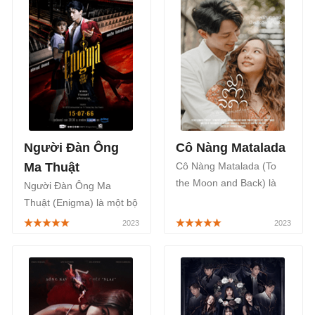
Người Đàn Ông
Cô Nàng Matalada
Ma Thuật
Cô Nàng Matalada (To
the Moon and Back) là
Người Đàn Ông Ma
một bộ phim Thái Lan
Thuật (Enigma) là một bộ
thuộc thể loại tâm lý tình
phim Thái Lan thuộc thể
cảm, xen lẫn nhiều tính
loại kinh dị, hành động,
tiết hài hước, xoay quanh
được phát sóng trên kênh
câu chuyện về tình yêu
truyền hình GMM 25 của
và cuộc sống, mang đến
Thái Lan, bắt đầu từ ngày
những giây phút thú vị.
15/07/2023.