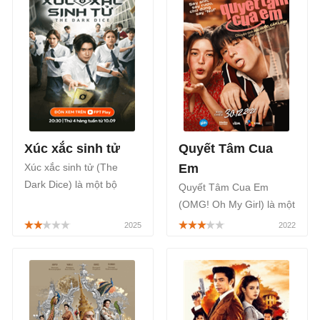
trên ứng dụng VieOn bắt
về một cô gái trẻ quay
đầu từ ngày 20/03/2023.
ngược về quá khứ để lựa
chọn xem có muốn thay
đổi vận mệnh gia đình
mình hay không.
Xúc xắc sinh tử
Quyết Tâm Cua
Xúc xắc sinh tử (The
Em
Dark Dice) là một bộ
Quyết Tâm Cua Em
phim Thái Lan thuộc thể
(OMG! Oh My Girl) là một
loại học đường, kinh dị,
bộ phim chiếu rạp Thái
giật gân, xoay quanh tám
lan với thể loại hài lãng
học sinh phải đấu trí,
mạn của đạo diễn
cạnh tranh và phản bội
Thitipong Kerdtongtawee,
lẫn nhau để sinh tồn,
được phát sóng trên hệ
được phát sóng chính
thống xem phim trực