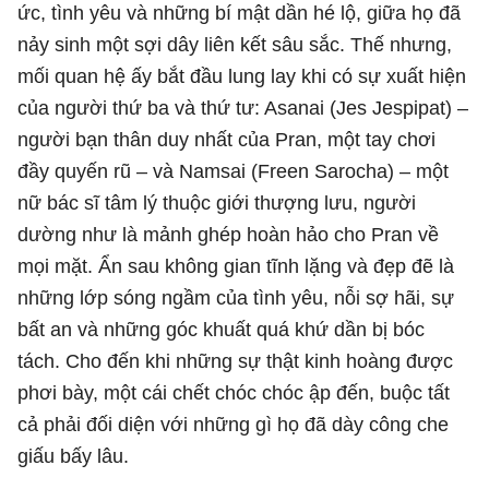
ức, tình yêu và những bí mật dần hé lộ, giữa họ đã
nảy sinh một sợi dây liên kết sâu sắc. Thế nhưng,
mối quan hệ ấy bắt đầu lung lay khi có sự xuất hiện
của người thứ ba và thứ tư: Asanai (Jes Jespipat) –
người bạn thân duy nhất của Pran, một tay chơi
đầy quyến rũ – và Namsai (Freen Sarocha) – một
nữ bác sĩ tâm lý thuộc giới thượng lưu, người
dường như là mảnh ghép hoàn hảo cho Pran về
mọi mặt. Ẩn sau không gian tĩnh lặng và đẹp đẽ là
những lớp sóng ngầm của tình yêu, nỗi sợ hãi, sự
bất an và những góc khuất quá khứ dần bị bóc
tách. Cho đến khi những sự thật kinh hoàng được
phơi bày, một cái chết chóc chóc ập đến, buộc tất
cả phải đối diện với những gì họ đã dày công che
giấu bấy lâu.