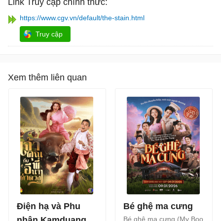
Link Truy cập chính thức:
https://www.cgv.vn/default/the-stain.html
Truy cập
Xem thêm liên quan
Điện hạ và Phu
Bé ghệ ma cưng
nhân Kamduang
Bé ghệ ma cưng (My Boo