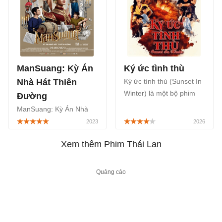
thức trên FPT Play, bắt
tuyến Netflix.
đầu từ ngày 10/09/2025.
ManSuang: Kỳ Án
Ký ức tình thù
Nhà Hát Thiên
Ký ức tình thù (Sunset In
Winter) là một bộ phim
Đường
Thái Lan thuộc thể loại
ManSuang: Kỳ Án Nhà
tâm lý tình cảm, gia đình,
Hát Thiên Đường
báo thù, phát sóng chính
(ManSuang) là một bộ
thức trên TV360 bắt đầu
Xem thêm Phim Thái Lan
phim cổ trang Thái Lan
từ ngày 25/05/2026 với
chiếu rạp thuộc thể loại
thời lượng 20 tập.
tâm lý, bí ẩn, hồi hộp, lấy
cảm hứng từ điệu múa
Khon truyền thống của
Thái Lan, sẽ được công
chiếu bắt đầu từ ngày