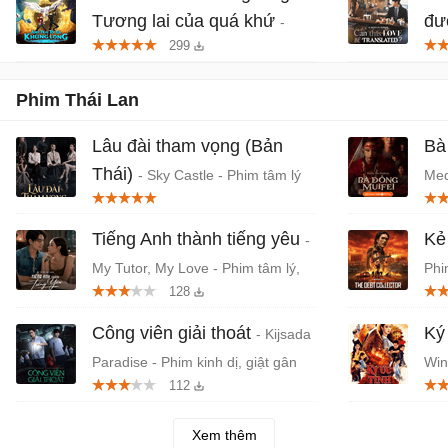
Tương lai của quá khứ
đư
-
299
Phim anime hành động, thần thoại
Be 
Việt chiếu rạp
lãn
Phim Thái Lan
Lâu đài tham vọng (Bản
Bà
Thái)
- Sky Castle - Phim tâm lý
Med
chủ đề học đường Thái Lan
Lan
Tiếng Anh thành tiếng yêu
Kẻ
-
My Tutor, My Love - Phim tâm lý,
Phi
128
tình cảm Thái Lan
Công viên giải thoát
Ký
- Kijsada
Paradise - Phim kinh dị, giật gân
Win
112
Thái Lan chiếu rạp
Lan
Xem thêm