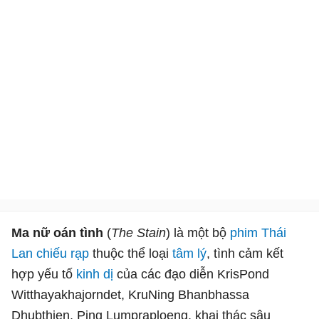
Ma nữ oán tình
(
The Stain
) là một bộ
phim Thái
Lan
chiếu rạp
thuộc thể loại
tâm lý
, tình cảm kết
hợp yếu tố
kinh dị
của các đạo diễn KrisPond
Witthayakhajorndet, KruNing Bhanbhassa
Dhubthien, Ping Lumpraploeng, khai thác sâu