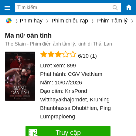
-
Phim hay
Phim chiếu rạp
Phim Tâm lý
Phầ
mềm
Ma nữ oán tình
gam
The Stain - Phim điện ảnh tâm lý, kinh dị Thái Lan
miễ
6/10
(1)
phí
Lượt xem:
899
cho
Phát hành:
CGV VietNam
Win
Năm:
10/07/2026
Mac
Đạo diễn:
KrisPond
iOS,
Witthayakhajorndet, KruNing
Andr
Bhanbhassa Dhubthien, Ping
Lumpraploeng
Truy cập