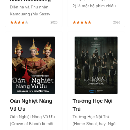
2) là một bộ phim chiếu
Điện hạ và Phu nhân
rạp Thái Lan thuộc thể
Kamduang (My Sassy
loại tâm lý tình cảm kết
Wedding) là một bộ phim
hợp yếu tố hài hước,
cổ trang tâm lý, tình cảm
được biết đây là phần 2
Thái Lan xoay quanh một
của phim Bé Ma Của
quý tộc đang lo ngại về
Anh, sẽ công chiếu chính
địa vị của mình trong
thức từ ngày 09/01/2026.
triều đình, được phát
sóng trên Netflix, bắt đầu
từ ngày 03/09/2025.
Oán Nghiệt Nàng
Trường Học Nội
Vũ Ưu
Trú
Oán Nghiệt Nàng Vũ Ưu
Trường Học Nội Trú
(Crown of Blood) là một
(Home Shool, hay: Ngôi