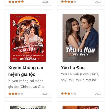
bộ phim Thái Lan thuộc
Trường Bí Ẩn) là một bộ
thể loại kinh dị kết hợp
phim Thái Lan thuộc thể
cùng với tâm lý tình cảm,
loại học đường, kinh dị,
được phát sóng từ Thứ 2
hành động, bí ẩn, được
đến Thứ 5 hàng tuần trên
phát sóng trên Prime
kênh Channel 8 (của Thái
Video tại Thái Lan và
Lan) và phát song song
phát song song trên ứng
trên FPT Play bắt đầu từ
dụng VieON tại Việt Nam
ngày 23/10/2023.
bắt đầu từ ngày
09/06/2023.
Xuyên không cải
Yêu Là Đau
mệnh gia tộc
Yêu Là Đau (Love Hurts,
hay Rak Ral) là một bộ
Xuyên không cải mệnh
phim Thái Lan thuộc thể
gia tộc (Chinatown Cha
loại tâm lý tình cảm, được
Cha) là một phim điện
phát sóng lúc 20h30 thứ
ảnh hài hành động của
hai, thứ ba hằng tuần
Thái Lan, là câu chuyện