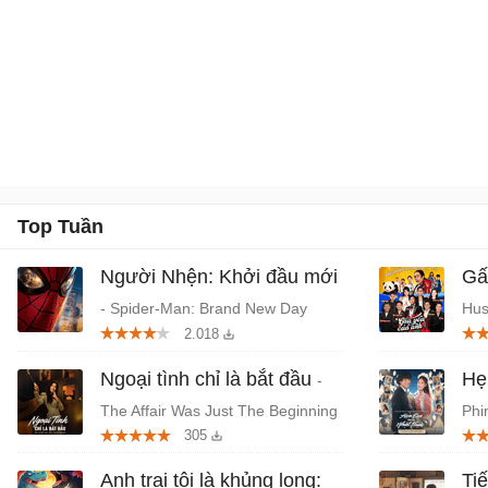
29/09/2023.
Top Tuần
Người Nhện: Khởi đầu mới
Gấ
- Spider-Man: Brand New Day
Hus
2.018
(2026) chiếu rạp
Thá
Ngoại tình chỉ là bắt đầu
Hẹ
-
The Affair Was Just The Beginning
Phi
305
- Phim tâm lý, giật gân Hàn Quốc
niê
Anh trai tôi là khủng long:
Ti