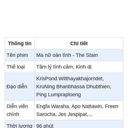
Thông tin
Chi tiết
Tên phim
Ma nữ oán tình - The Stain
Thể loại
Tâm lý tình cảm, Kinh dị
KrisPond Witthayakhajorndet,
Đạo diễn
KruNing Bhanbhassa Dhubthien,
Ping Lumpraploeng
Diễn viên
Engfa Waraha, Apo Nattawin, Freen
chính
Sarocha, Jes Jespipat,...
Thời lượng
96 phút