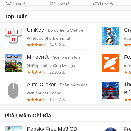
547 Lượt tải
133 Lượt tải
479 Lượt tải
Top Tuần
UniKey
Cr
- Bộ gõ tiếng Việt trên
Windows phổ biến nhất
đán
24.812
cứn
Minecraft
Fo
- Game sinh tồn
Những khối vuông kỳ diệu
mềm
22.935
miễ
Auto-Clicker
Th
- Phần mềm đặt
Bá
kích chuột tự động
18.427
Tiệ
Phần Mềm Ghi Đĩa
Pepsky Free Mp3 CD
Fr