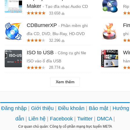
Maker
- Tạo đĩa nhạc Audio CD
Rip
33.658
miễ
CDBurnerXP
Fi
- Phần mềm ghi
đĩa CD, DVD, Blu-Ray, HD-DVD
ghi
32.296
ISO to USB
W
- Công cụ ghi file
ISO vào ổ đĩa USB
hàn
28.774
Xem thêm
Đăng nhập
Giới thiệu
Điều khoản
Bảo mật
Hướng
dẫn
Liên hệ
Facebook
Twitter
DMCA
Cơ quan chủ quản: Công ty cổ phần mạng trực tuyến META