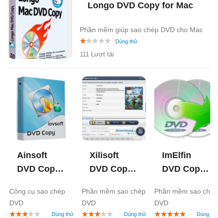
Longo DVD Copy for Mac
Phần mềm giúp sao chép DVD cho Mac
111 Lượt tải
Ainsoft
Xilisoft
ImElfin
DVD Copy
DVD Copy
DVD Copy
for Mac
1.0
2.0
1.2
Công cụ sao chép
Phần mềm sao chép
Phần mềm sao chép
DVD
DVD
DVD