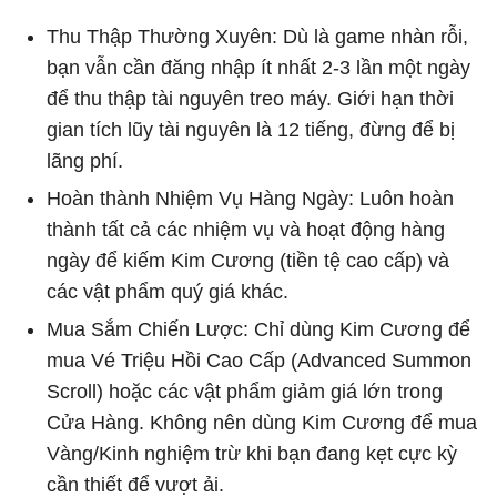
Thu Thập Thường Xuyên: Dù là game nhàn rỗi,
bạn vẫn cần đăng nhập ít nhất 2-3 lần một ngày
để thu thập tài nguyên treo máy. Giới hạn thời
gian tích lũy tài nguyên là 12 tiếng, đừng để bị
lãng phí.
Hoàn thành Nhiệm Vụ Hàng Ngày: Luôn hoàn
thành tất cả các nhiệm vụ và hoạt động hàng
ngày để kiếm Kim Cương (tiền tệ cao cấp) và
các vật phẩm quý giá khác.
Mua Sắm Chiến Lược: Chỉ dùng Kim Cương để
mua Vé Triệu Hồi Cao Cấp (Advanced Summon
Scroll) hoặc các vật phẩm giảm giá lớn trong
Cửa Hàng. Không nên dùng Kim Cương để mua
Vàng/Kinh nghiệm trừ khi bạn đang kẹt cực kỳ
cần thiết để vượt ải.