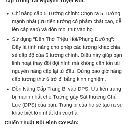
Tập Trung Tài Nguyên Tuyệt Đối:
Chỉ nâng cấp 5 Tướng chính: Chọn ra 5 Tướng
mạnh nhất (ưu tiên tướng có phẩm chất cao, dễ
lên cấp sao) và dồn mọi thứ vào họ.
Sử dụng "Đền Thờ Triệu Hồi/Phụng Dưỡng":
Đây là tính năng cho phép các tướng khác chia
sẻ cấp độ của 5 tướng chính. Điều này giúp bạn
linh hoạt thay đổi đội hình mà không cần tốn tài
nguyên nâng cấp lại từ đầu. Đừng bao giờ nâng
cấp tướng thứ 6 trở đi bằng kinh nghiệm.
Dồn Nâng Cấp Trang Bị vào DPS: Ưu tiên trang
bị mạnh nhất cho Tướng gây Sát thương Chủ
Lực (DPS) của bạn. Trang bị của họ sẽ tạo ra sự
khác biệt lớn nhất khi vượt ải
Chiến Thuật Đội Hình Cơ Bản: