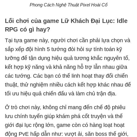
Phong Cách Nghệ Thuật Pixel Hoài Cổ
Lối chơi của game Lữ Khách Đại Lục: Idle
RPG có gì hay?
Tại tựa game này, người chơi cần phải lựa chọn và
sắp xếp đội hình 5 tướng đòi hỏi sự tính toán kỹ
lưỡng để tận dụng hiệu quả tương khắc nguyên tố,
kết hợp kỹ năng và khả năng hỗ trợ lẫn nhau giữa
các tướng. Các bạn có thể linh hoạt thay đổi chiến
thuật, thử nghiệm nhiều cách kết hợp khác nhau để
tối ưu hiệu quả chiến đấu và làm chủ trận địa.
Ở trò chơi này, không chỉ mang đến chế độ phiêu
lưu chính tuyến giúp khám phá cốt truyện và thế
giới đại lục rộng lớn, game còn có hàng loạt hoạt
động PvE hấp dẫn như: vượt ải, săn boss thế giới,