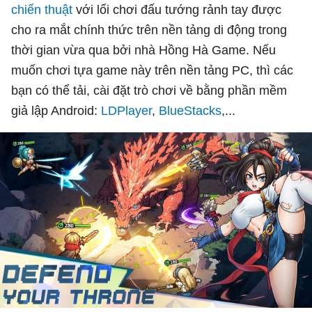
chiến thuật
với lối chơi đấu tướng rảnh tay được
cho ra mắt chính thức trên nền tảng di động trong
thời gian vừa qua bởi nhà Hồng Hà Game. Nếu
muốn chơi tựa game này trên nền tảng PC, thì các
bạn có thể tải, cài đặt trò chơi về bằng phần mềm
giả lập Android:
LDPlayer
,
BlueStacks
,...