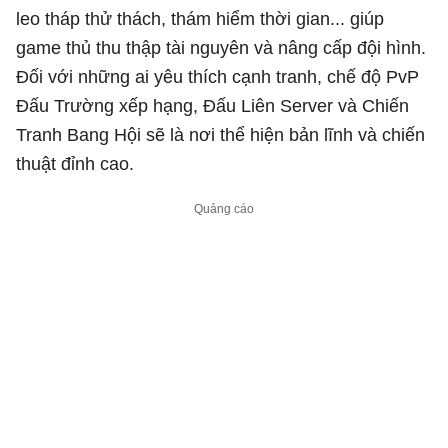
leo tháp thử thách, thám hiểm thời gian... giúp
game thủ thu thập tài nguyên và nâng cấp đội hình.
Đối với những ai yêu thích cạnh tranh, chế độ PvP
Đấu Trường xếp hạng, Đấu Liên Server và Chiến
Tranh Bang Hội sẽ là nơi thể hiện bản lĩnh và chiến
thuật đỉnh cao.