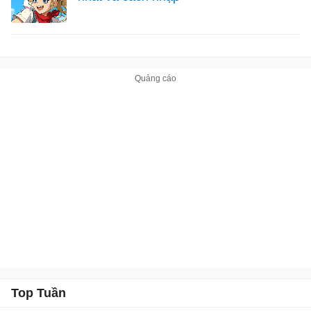
Top Tuần