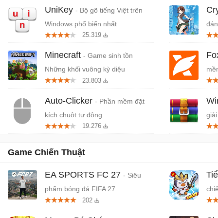
UniKey
Cr
- Bộ gõ tiếng Việt trên
Windows phổ biến nhất
đán
25.319
cứn
Minecraft
Fo
- Game sinh tồn
Những khối vuông kỳ diệu
mềm
23.803
miễ
Auto-Clicker
W
- Phần mềm đặt
kích chuột tự động
giải
19.276
Game Chiến Thuật
EA SPORTS FC 27
Ti
- Siêu
phẩm bóng đá FIFA 27
chi
202
tuy