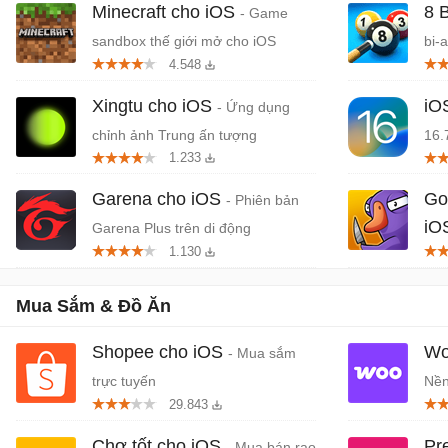
Minecraft cho iOS
8 
- Game
sandbox thế giới mở cho iOS
bi-
4.548
Xingtu cho iOS
iO
- Ứng dụng
chỉnh ảnh Trung ấn tượng
16.
1.233
Garena cho iOS
Go
- Phiên bản
iO
Garena Plus trên di động
1.130
mạo
Mua Sắm & Đồ Ăn
Shopee cho iOS
Wo
- Mua sắm
trực tuyến
Nền
29.843
phí
Chợ tốt cho iOS
Pr
- Mua bán rao