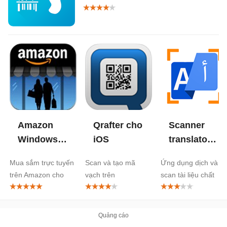
Amazon
Qrafter cho
Scanner
Windowshop
iOS
translator
for iPad
cho iOS
Mua sắm trực tuyến
Scan và tạo mã
Ứng dụng dịch và
trên Amazon cho
vạch trên
scan tài liệu chất
iPad
iPhone/iPad
lượng