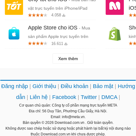
iO
vặt trực tuyến trên iPhone/iPad
4.058
tử 
Apple Store cho iOS
Sh
- Mua
sản phẩm Apple trực tuyến trên
kin
16.611
iPhone/iPad
Xem thêm
Đăng nhập
Giới thiệu
Điều khoản
Bảo mật
Hướng
dẫn
Liên hệ
Facebook
Twitter
DMCA
Cơ quan chủ quản: Công ty cổ phần mạng trực tuyến META
Địa chỉ: 56 Duy Tân, Phường Cầu Giấy, Hà Nội.
Email: info@meta.vn.
Bản quyền © 2026
Download.com.vn
. Giữ toàn quyền.
Không được sao chép hoặc sử dụng hoặc phát hành lại bất kỳ nội dung nào
thuộc Download.com.vn khi chưa được phép.