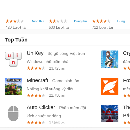
for Mac OS
for the
for the
X
Princess II
Princess III
420 Lượt tải
600 Lượt tải
712 Lượt tải
Top Tuần
UniKey
Cr
- Bộ gõ tiếng Việt trên
Windows phổ biến nhất
đán
23.723
cứn
Minecraft
Fo
- Game sinh tồn
Những khối vuông kỳ diệu
mềm
21.750
miễ
Auto-Clicker
Th
- Phần mềm đặt
Bá
kích chuột tự động
17.569
Tiệ