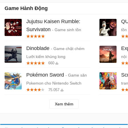
Game Hành Động
Jujutsu Kaisen Rumble:
QU
Survivaton
- Game sinh tồn
tồn
Jujutsu Kaisen x Vampire Survivors
Dinoblade
Ex
- Game chặt chém
Lưỡi kiếm khủng long
nội
660
Pokémon Sword
Sc
- Game săn
Pokemon cho Nintendo Switch
tra
75.057
Ch
Xem thêm