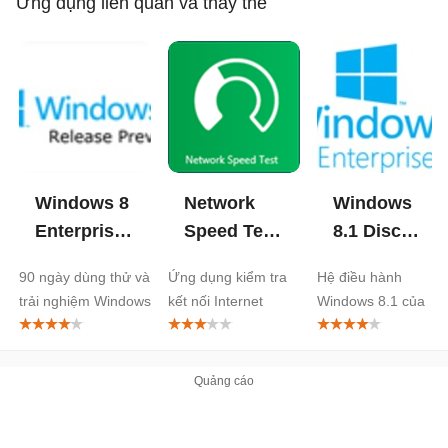
Ứng dụng liên quan và thay thế
Windows 8
Network
Windows
Enterprise
Speed Test
8.1 Disc
Evaluation
cho
Image (ISO
90 ngày dùng thử và
Ứng dụng kiểm tra
Hệ điều hành
Windows 8
File)
trải nghiệm Windows
kết nối Internet
Windows 8.1 của
8
Microsoft