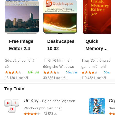
Free Image
DeskScapes
Quick
Editor
2.4
10.02
Memory
Editor
5.7
Sửa và phục hồi ảnh
Thiết kế hình nền
Thay đổi thông số
số
động cho Windows
game miễn phí
13.130 Lượt tải
30.886 Lượt tải
110.432 Lượt tải
Top Tuần
UniKey
Cr
- Bộ gõ tiếng Việt trên
Windows phổ biến nhất
đán
23.551