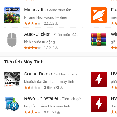
cứn
Minecraft
Fo
- Game sinh tồn
Những khối vuông kỳ diệu
mềm
22.262
miễ
Auto-Clicker
W
- Phần mềm đặt
kích chuột tự động
giải
17.994
Tiện Ích Máy Tính
Sound Booster
HW
- Phần mềm
khuếch đại âm thanh máy tính
phầ
3.652.723
Revo Uninstaller
HW
- Tiện ích gỡ
bỏ phần mềm khỏi máy tính
dõi
984.591