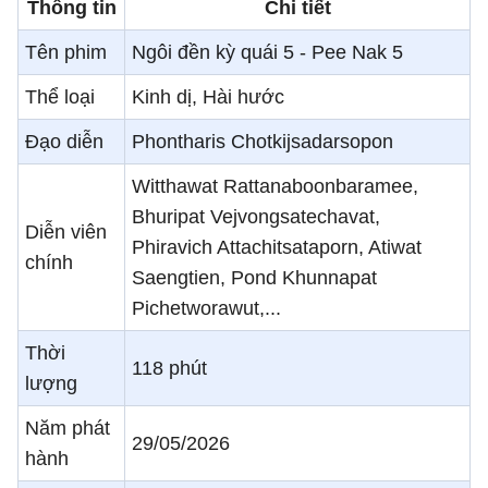
Thông tin
Chi tiết
Tên phim
Ngôi đền kỳ quái 5 - Pee Nak 5
Thể loại
Kinh dị, Hài hước
Đạo diễn
Phontharis Chotkijsadarsopon
Witthawat Rattanaboonbaramee,
Bhuripat Vejvongsatechavat,
Diễn viên
Phiravich Attachitsataporn, Atiwat
chính
Saengtien, Pond Khunnapat
Pichetworawut,...
Thời
118 phút
lượng
Năm phát
29/05/2026
hành