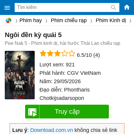
-
Phim hay
Phim chiếu rạp
Phim Kinh dị
Phầ
mềm
Ngôi đền kỳ quái 5
gam
Pee Nak 5 - Phim kinh dị, hài hước Thái Lan chiếu rạp
miễ
6.5/10
(4)
phí
Lượt xem:
921
cho
Phát hành:
CGV VietNam
Win
Năm:
29/05/2026
Mac
Đạo diễn:
Phontharis
iOS,
Chotkijsadarsopon
Andr
Truy cập
Lưu ý
:
Download.com.vn
không chia sẻ link