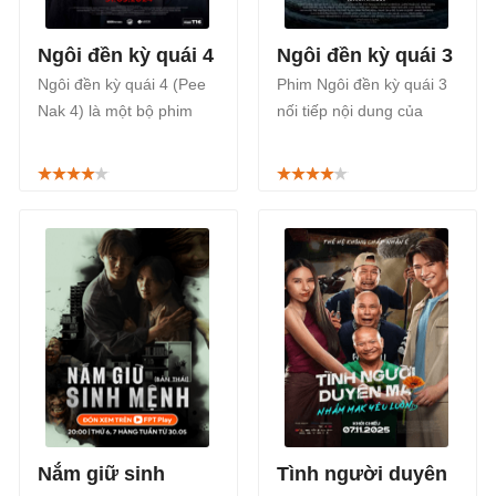
Ngôi đền kỳ quái 4
Ngôi đền kỳ quái 3
Ngôi đền kỳ quái 4 (Pee
Phim Ngôi đền kỳ quái 3
Nak 4) là một bộ phim
nối tiếp nội dung của
kinh dị, giật gân chiếu rạp
Ngôi đền kỳ quái 2 sẽ giải
Thái Lan, sẽ khai thác
quyết tiếp theo những
chủ đề về lễ hội ma xó,
câu chuyện còn bỏ ngỏ
được công chiếu chính
từ 2 phần trước hứa hẹn
thức từ ngày 31/05/2024.
nét hài hước đậm chất
Thái Lan.
Nắm giữ sinh
Tình người duyên