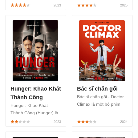
thuộc thể loại tâm lý, tình
một bộ phim truyền hình
cảm hài hước, cũng lồng
Thái Lan thuộc thể loại
ghép một số yếu tố kinh
tâm lý, tình cảm, được
dị, được công chiếu chính
chính thức phát sóng vào
thức bắt đầu từ ngày
ngày 19/04/2023 trên
04/04/2025.
kênh truyền hình One 31
của Thái Lan và phát
song song trên ứng dụng
TV360.
Hunger: Khao Khát
Bác sĩ chăn gối
Thành Công
Bác sĩ chăn gối - Doctor
Climax là một bộ phim
Hunger: Khao Khát
chính kịch, đề cập tới các
Thành Công (Hunger) là
vấn đề xã hội theo phong
một bộ phim lẻ Thái Lan
cách hài đen, lấy bối
thuộc thể loại tâm lý, tình
cảnh vào cuối những
cảm, sẽ được phát sóng