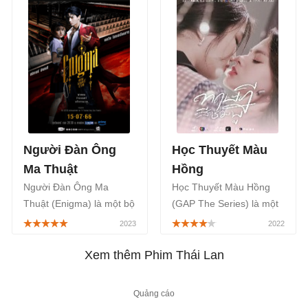
năm 70, khi chuyện “chăn
chính thức trên ứng dụng
gối” vẫn còn là điều cấm
xem phim Netflix bắt đầu
kỵ
từ ngày 08/04/2023.
Người Đàn Ông
Học Thuyết Màu
Ma Thuật
Hồng
Người Đàn Ông Ma
Học Thuyết Màu Hồng
Thuật (Enigma) là một bộ
(GAP The Series) là một
phim Thái Lan thuộc thể
bộ phim truyền hình Thái
loại kinh dị, hành động,
Lan thuộc thể loại Tâm
được phát sóng trên kênh
Lý - Tình Cảm, Bách hợp,
Xem thêm Phim Thái Lan
truyền hình GMM 25 của
đang ngày càng nhận
Thái Lan, bắt đầu từ ngày
được sự chú ý của đông
15/07/2023.
đảo khán giả trong và