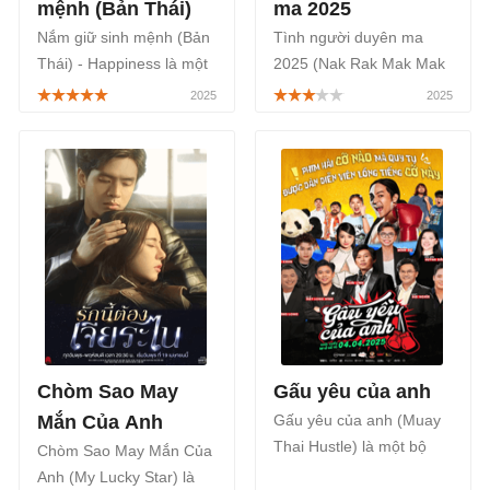
mệnh (Bản Thái)
ma 2025
Nắm giữ sinh mệnh (Bản
Tình người duyên ma
Thái) - Happiness là một
2025 (Nak Rak Mak Mak
bộ phim Thái Lan thuộc
Mak) là một bộ phim điện
thể loại hành động, kinh
ảnh Thái Lan thuộc thể
dị đây là phiên bản làm
loại kinh dị kết hợp hài
lại từ bộ phim Hàn Quốc
hước của đạo diễn
cùng tên, được phát sóng
Choosak Iamsook, lấy
trên FPT Play bắt đầu từ
cảm hứng từ truyền
ngày 30/05/2025.
thuyết dân gian về nàng
ma Nak, được công chiếu
từ ngày 07/11/2025.
Chòm Sao May
Gấu yêu của anh
Mắn Của Anh
Gấu yêu của anh (Muay
Thai Hustle) là một bộ
Chòm Sao May Mắn Của
phim chiếu rạp Thái Lan
Anh (My Lucky Star) là