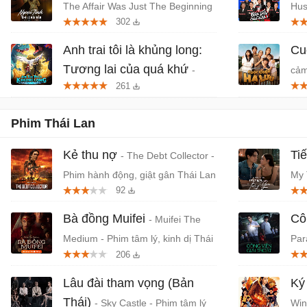
The Affair Was Just The Beginning
Hus
302
- Phim tâm lý, giật gân Hàn Quốc
Thá
Anh trai tôi là khủng long:
Cu
Tương lai của quá khứ
-
cảm
261
Phim anime hành động, thần thoại
Việt chiếu rạp
Phim Thái Lan
Kẻ thu nợ
Ti
- The Debt Collector -
Phim hành động, giật gân Thái Lan
My 
92
tìn
Bà đồng Muifei
Cô
- Muifei The
Medium - Phim tâm lý, kinh dị Thái
Par
206
Lan
Thá
Lâu đài tham vọng (Bản
Ký
Thái)
- Sky Castle - Phim tâm lý
Win