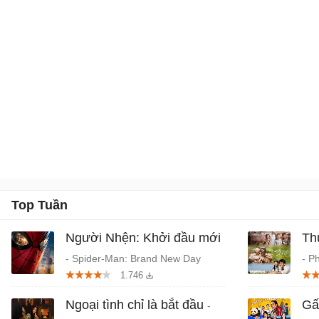
ngoài nước.
Top Tuần
Người Nhện: Khởi đầu mới
Th
- Spider-Man: Brand New Day
- P
1.746
(2026) chiếu rạp
Tru
Ngoại tình chỉ là bắt đầu
Gấ
-