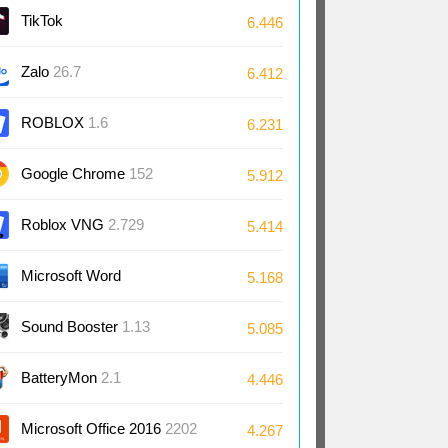
TikTok
6.446
Zalo
26.7
6.412
ROBLOX
1.6
6.231
Google Chrome
152
5.912
Roblox VNG
2.729
5.414
Microsoft Word
5.168
2024/2021/2019/2016
Sound Booster
1.13
5.085
BatteryMon
2.1
4.446
Microsoft Office 2016
2202
4.267