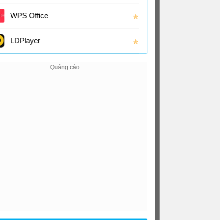
(16.0
WPS Office
✯
LDPlayer
✯