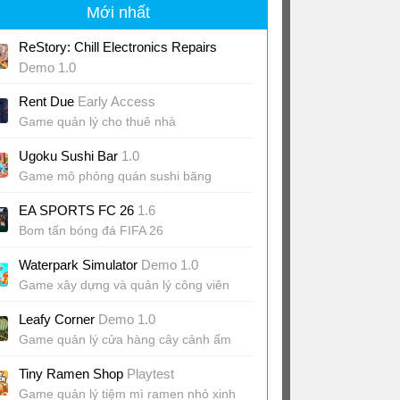
Mới nhất
ReStory: Chill Electronics Repairs
Demo 1.0
Game sửa chữa đồ điện tử Y2K
Rent Due
Early Access
Game quản lý cho thuê nhà
Ugoku Sushi Bar
1.0
Game mô phỏng quán sushi băng
chuyền ấm cúng
EA SPORTS FC 26
1.6
Bom tấn bóng đá FIFA 26
Waterpark Simulator
Demo 1.0
Game xây dựng và quản lý công viên
nước
Leafy Corner
Demo 1.0
Game quản lý cửa hàng cây cảnh ấm
cúng
Tiny Ramen Shop
Playtest
Game quản lý tiệm mì ramen nhỏ xinh