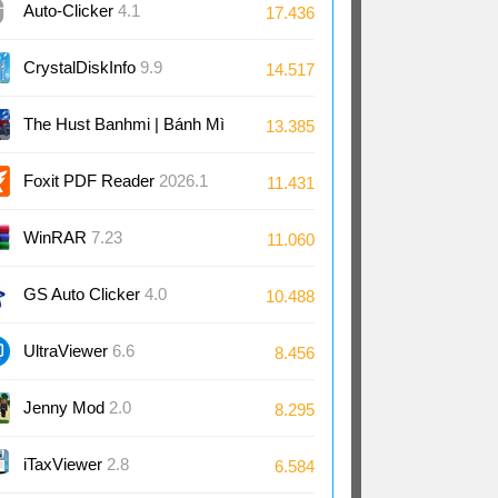
Auto-Clicker
4.1
17.436
CrystalDiskInfo
9.9
14.517
The Hust Banhmi | Bánh Mì
13.385
Bách Khoa
Foxit PDF Reader
2026.1
11.431
WinRAR
7.23
11.060
GS Auto Clicker
4.0
10.488
UltraViewer
6.6
8.456
Jenny Mod
2.0
8.295
iTaxViewer
2.8
6.584