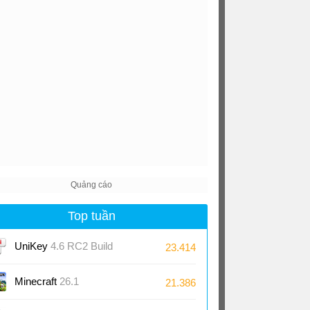
Top tuần
UniKey
4.6 RC2 Build
23.414
230919
Minecraft
26.1
21.386