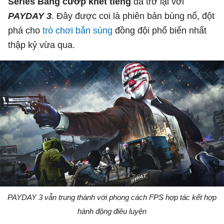
Series Băng cướp khét tiếng
đã trở lại với
PAYDAY 3
. Đây được coi là phiên bản bùng nổ, đột
phá cho
trò chơi bắn súng
đồng đội phổ biến nhất
thập kỷ vừa qua.
PAYDAY 3 vẫn trung thành với phong cách FPS hợp tác kết hợp
hành động điêu luyện