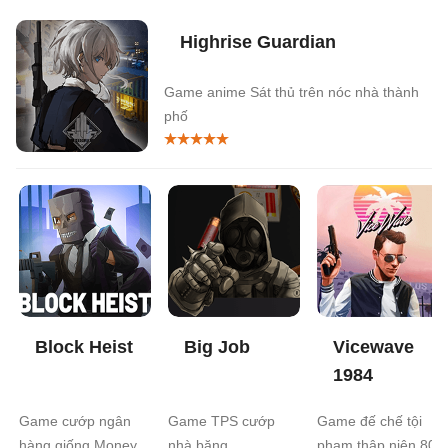
Highrise Guardian
Game anime Sát thủ trên nóc nhà thành
phố
Block Heist
Big Job
Vicewave
1984
Game cướp ngân
Game TPS cướp
Game đế chế tội
hàng giống Money
nhà băng
phạm thập niên 80