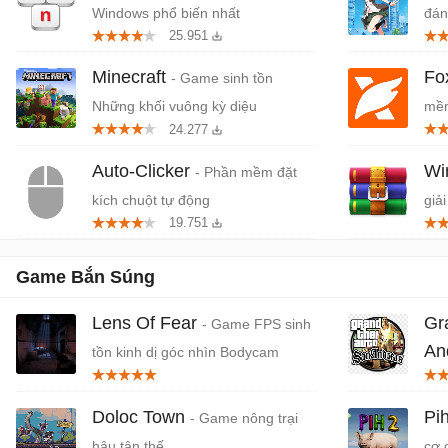
Windows phổ biến nhất
đán
25.951
cứn
Minecraft
Fo
- Game sinh tồn
Những khối vuông kỳ diệu
mềm
24.277
miễ
Auto-Clicker
W
- Phần mềm đặt
kích chuột tự động
giải
19.751
Game Bắn Súng
Lens Of Fear
Gr
- Game FPS sinh
An
tồn kinh dị góc nhìn Bodycam
And
Doloc Town
Pi
- Game nông trại
hậu tận thế
cơ 