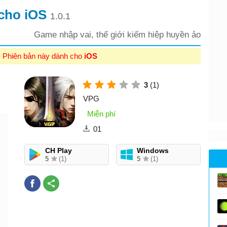
 cho iOS
1.0.1
Game nhập vai, thế giới kiếm hiệp huyền ảo
: Phiên bản này dành cho
iOS
3
(1)
VPG
Miễn phí
01
CH Play
Windows
5
(1)
5
(1)