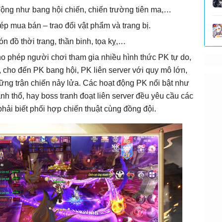
 động như bang hội chiến, chiến trường tiên ma,…
p mua bán – trao đổi vật phẩm và trang bị.
n đồ thời trang, thần binh, tọa kỵ,…
o phép người chơi tham gia nhiều hình thức PK tự do,
in, cho đến PK bang hội, PK liên server với quy mô lớn,
hững trận chiến nảy lửa. Các hoạt động PK nổi bật như
h thổ, hay boss tranh đoạt liên server đều yêu cầu các
hải biết phối hợp chiến thuật cùng đồng đội.