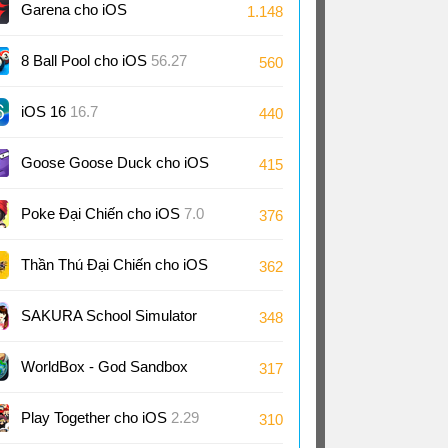
Garena cho iOS
1.148
8 Ball Pool cho iOS
56.27
560
iOS 16
16.7
440
Goose Goose Duck cho iOS
415
4.09
Poke Đại Chiến cho iOS
7.0
376
Thần Thú Đại Chiến cho iOS
362
SAKURA School Simulator
348
cho iOS
1.047
WorldBox - God Sandbo‪x‬
317
cho iOS
0.51
Play Together cho iOS
2.29
310