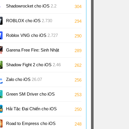
Shadowrocket cho iOS
2.2
304
ROBLOX cho iOS
2.730
294
Roblox VNG cho iOS
2.727
290
Garena Free Fire: Sinh Nhật
289
9 Tuổi cho iOS
1.126
Shadow Fight 2 cho iOS
2.46
262
Zalo cho iOS
26.07
256
Green SM Driver cho iOS
253
3.10
Hải Tặc Đại Chiến cho iOS
250
Road to Empress cho iOS
248