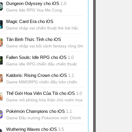
Dungeon Odyssey cho iOS
1.0
Game ilde RPG Vua Me Cung
Magic Card Era cho iOS
Game nhập vai chiến thuật thẻ bài hắc
ám
Tân Binh Thức Tỉnh cho iOS
Game nhập vai bối cảnh fantasy rộng lớn
Fallen Souls: Idle RPG cho iOS
1.0
Game idle RPG chiến đấu chiến thuật
trên chiến trường 30 ô
Kaldoris: Rising Crown cho iOS
1.1
Game MMORPG chiến đấu trên chiến
trường hàng trăm người
Thế Giới Hoa Viên Của Tôi cho iOS
1.0
Game mô phỏng hóa thân chủ vườn hoa
thời cổ trang
Pokémon Champions cho iOS
1.1
Game Đấu trường Pokemon mới: Chính
thức phát hành
Wuthering Waves cho iOS
3.5