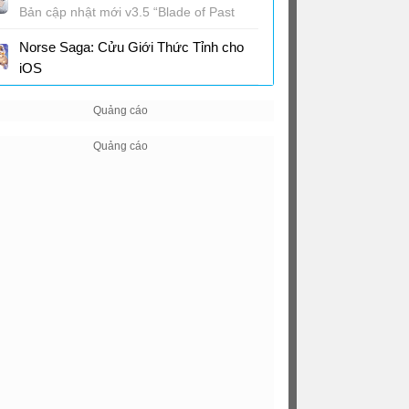
Bản cập nhật mới v3.5 “Blade of Past
Resounds, Lingering Dream Hymns"
Norse Saga: Cửu Giới Thức Tỉnh cho
iOS
Game MMORPG 3D fantasy thế giới Bắc
Âu