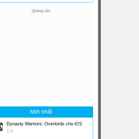
2.0
Mới nhất
Dynasty Warriors: Overlords cho iOS
1.0
Game RPG Tam Quốc từ Koei Tecmo