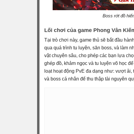
Boss rớt đồ hiế
Lối chơi của game Phong Vân Kiếm
Tại trò chơi này, game thủ sẽ bắt đầu hành
qua quá trình tu luyện, săn boss, và làm 
vật chuyên sâu, cho phép các bạn lựa chọ
ghép đồ, khảm ngọc và tu luyện võ học để 
loạt hoạt động PvE đa dạng như: vượt ải, t
và boss cá nhân để thu thập tài nguyên qu