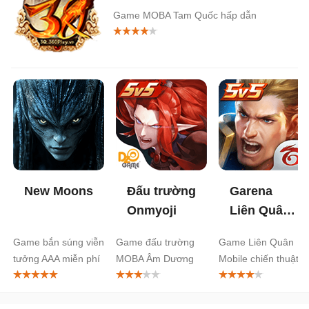
Game MOBA Tam Quốc hấp dẫn
New Moons
Đấu trường
Garena
Onmyoji
Liên Quân
Mobile
Game bắn súng viễn
Game đấu trường
Game Liên Quân
tưởng AAA miễn phí
MOBA Âm Dương
Mobile chiến thuật
Sư
đỉnh cao trên PC