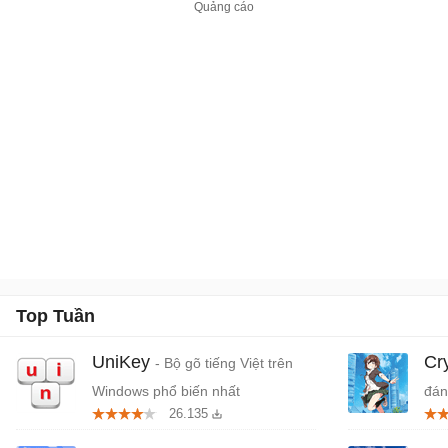
Top Tuần
UniKey
Cr
- Bộ gõ tiếng Việt trên
Windows phổ biến nhất
đán
26.135
cứn