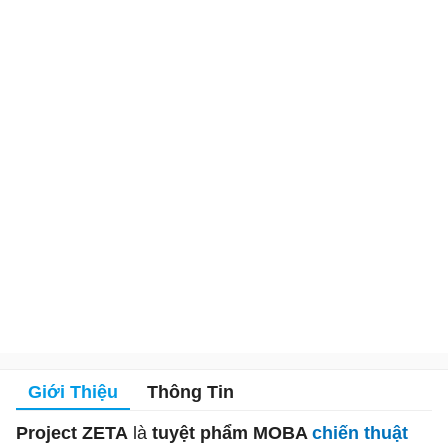
Giới Thiệu
Thông Tin
Project ZETA
là
tuyệt phẩm MOBA
chiến thuật