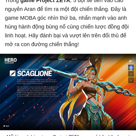
Trong
game Project ZETA
, 5 đội sẽ tiến vào cao
nguyên Aran để tìm ra một đội chiến thắng. Đây là
game MOBA góc nhìn thứ ba, nhấn mạnh vào anh
hùng hành động bùng nổ cùng chiến lược đồng đội
linh hoạt. Hãy đánh bại và vượt lên trên đối thủ để
mở ra con đường chiến thắng!