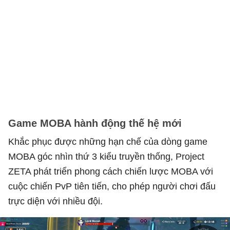
Game MOBA hành động thế hệ mới
Khắc phục được những hạn chế của dòng game
MOBA góc nhìn thứ 3 kiểu truyền thống, Project
ZETA phát triển phong cách chiến lược MOBA với
cuộc chiến PvP tiên tiến, cho phép người chơi đấu
trực diện với nhiều đội.