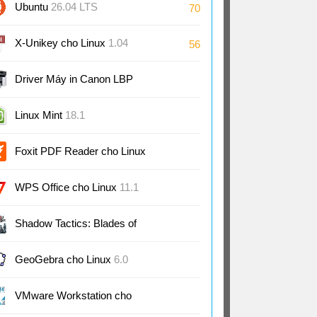
Ubuntu
26.04 LTS
70
X-Unikey cho Linux
1.04
56
Driver Máy in Canon LBP
2900/2900B (Linux)
Linux Mint
18.1
Foxit PDF Reader cho Linux
2.4
WPS Office cho Linux
11.1
Shadow Tactics: Blades of
the Shogun
2.2
GeoGebra cho Linux
6.0
VMware Workstation cho