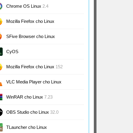
Linux
15.5
Chrome OS Linux
2.4
Mozilla Firefox cho Linux
(Tiếng Việt)
133
SFive Browser cho Linux
CyOS
Mozilla Firefox cho Linux
152
VLC Media Player cho Linux
3.0
WinRAR cho Linux
7.23
OBS Studio cho Linux
32.0
TLauncher cho Linux