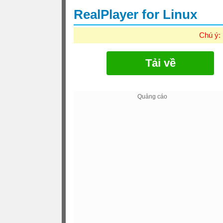
RealPlayer for Linux
Chú ý:
Tải về