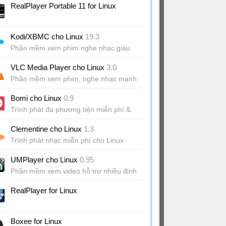
RealPlayer Portable 11 for Linux
Kodi/XBMC cho Linux
19.3
Phần mềm xem phim nghe nhạc giàu
tính năng
VLC Media Player cho Linux
3.0
Phần mềm xem phim, nghe nhạc mạnh
mẽ
Bomi cho Linux
0.9
Trình phát đa phương tiện miễn phí &
hiệu quả
Clementine cho Linux
1.3
Trình phát nhạc miễn phí cho Linux
UMPlayer cho Linux
0.95
Phần mềm xem video hỗ trợ nhiều định
dạng
RealPlayer for Linux
Boxee for Linux