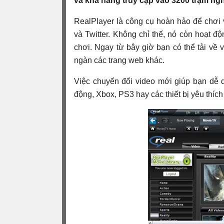
và khả năng truy cập vào 3200 trạm nghe
RealPlayer là công cụ hoàn hảo để chơi 
và Twitter. Không chỉ thế, nó còn hoạt độ
chơi. Ngay từ bây giờ bạn có thể tải về
ngàn các trang web khác.
Việc chuyển đổi video mới giúp bạn dễ d
động, Xbox, PS3 hay các thiết bị yêu thích