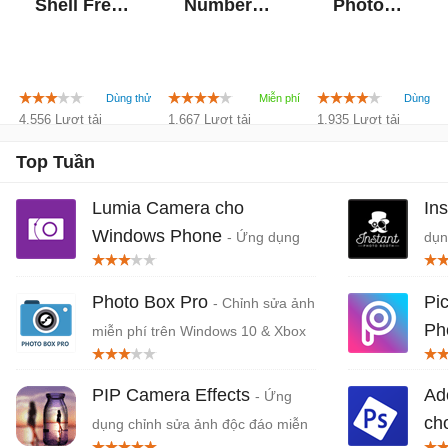
Shell Free
Number
Photo
1.1 for
Locator for
Manager
Windows
Windows
For
Mobile
Mobile
Windows
Mobile
4.556 Lượt tải
1.667 Lượt tải
1.935 Lượt tải
Top Tuần
Lumia Camera cho
In
Windows Phone
- Ứng dụng
dụn
máy ảnh cho Lumia trên Windows
Phone
Photo Box Pro
Pi
- Chỉnh sửa ảnh
Ph
miễn phí trên Windows 10 & Xbox
One
trê
PIP Camera Effects
Ad
- Ứng
ch
dụng chỉnh sửa ảnh độc đáo miễn