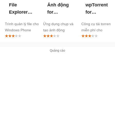
File
Ảnh động
wpTorrent
Explorer
for
for
for
Windows
Windows
Trình quản lý file cho
Ứng dụng chụp và
Công cụ tải torrent
Windows
Phone
Phone
Windows Phone
tạo ảnh động
miễn phí cho
Phone
Windows Phone