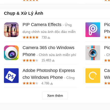
phí
cụ 
Win
Chụp & Xử Lý Ảnh
PIP Camera Effects
Pi
- Ứng
Ph
dụng chỉnh sửa ảnh độc đáo miễn
730
phí
trê
Camera 365 cho Windows
Pi
Phone
- Chỉnh sửa ảnh miễn phí
- C
15.483
trên Windows Mobile
trê
Adobe Photoshop Express
Ca
cho Windows Phone
Wi
- Công
4.786
cụ chỉnh sửa ảnh miễn phí cho
ảnh
Windows Phone
Xem thêm