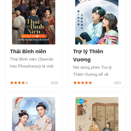
Thái Bình niên
Trợ lý Thiên
Thái Bình niên (Swords
Vương
Into Plowshares) là một
Nội dùng phim Trợ lý
bộ phim cổ trang Trung
Thiên Vương kể về
Quốc thuộc thể loại tâm
chuyên tình của Uất Trì
lý đề tài lịch sử lấy bối
Diểu Diểu là nữ sinh hàng
cảnh tại giai đoạn lịch sử
đầu của khoa Lịch sử. Do
đầy biến động từ cuối
Hi là một siêu sao nổi
thời Ngũ Đại Thập Quốc
tiếng, 2 người tình cờ gặp
đến đầu thời Bắc Tống,
nhau do Do Hi muốn tìm
phát sóng chính thức trên
một gia sư riêng để nâng
FPT Play, TV360 bắt đầu
cao trình độ bản thân.