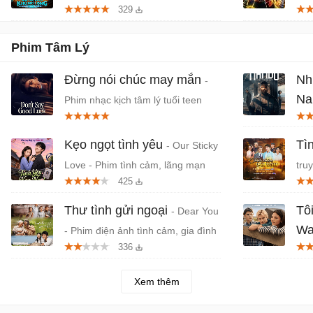
329
Phim anime hành động, thần thoại
Việt chiếu rạp
Phim Tâm Lý
Đừng nói chúc may mắn
Nh
-
Nan
Phim nhạc kịch tâm lý tuổi teen
trên Netflix
Phầ
Sint
Kẹo ngọt tình yêu
Tì
- Our Sticky
Love - Phim tình cảm, lãng mạn
tru
425
Hàn Quốc
Na
Thư tình gửi ngoại
Tô
- Dear You
Wa
- Phim điện ảnh tình cảm, gia đình
336
Trung Quốc
Boy
Xem thêm