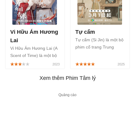
từ ngày 23/01/2026.
Vi Hữu Ám Hương
Tự cẩm
Lai
Tự cẩm (Si Jin) là một bộ
phim cổ trang Trung
Vi Hữu Ám Hương Lai (A
Quốc thuộc thể loại tâm
Scent of Time) là một bộ
lý, tình cảm do Cảnh
phim cổ trang Trung
Điềm và Trương Vãn Ý
Quốc mang đến câu
đóng chính, được phát
chuyện tình cảm của hai
Xem thêm Phim Tâm lý
sóng chính thức trên
nhân vật chính cùng với
WeTV, bắt đầu từ ngày
đó là những tình huống
01/03/2025.
lãng mạn, đầy xúc cảm
xúc, được phát sóng trên
Youku bắt đầu từ ngày
13/10/2023.