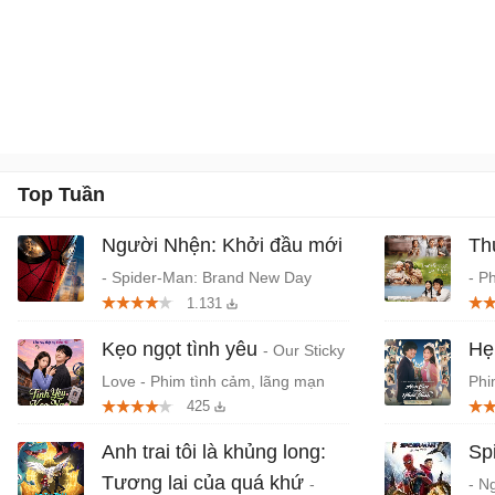
Top Tuần
Người Nhện: Khởi đầu mới
Th
- Spider-Man: Brand New Day
- P
1.131
(2026) chiếu rạp
Tru
Kẹo ngọt tình yêu
Hẹ
- Our Sticky
Love - Phim tình cảm, lãng mạn
Phi
425
Hàn Quốc
niê
Anh trai tôi là khủng long:
Sp
Tương lai của quá khứ
-
- N