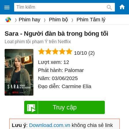
-
Phim hay
Phim bộ
Phim Tâm lý
Phầ
mềm
Sara - Người đàn bà trong bóng tối
gam
Loạt phim tội phạm Ý trên Netflix
miễ
10/10
(2)
phí
Lượt xem:
12
cho
Phát hành:
Palomar
Win
Năm:
03/06/2025
Mac
Đạo diễn:
Carmine Elia
iOS,
Andr
Truy cập
Lưu ý
:
Download.com.vn
không chia sẻ link