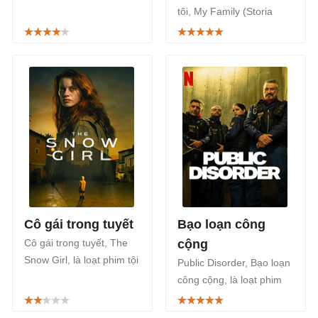
phim chính kịch lãng mạn
tôi, My Family (Storia
của điện ảnh Ý, ra mắt
della mia famiglia), là bộ
khán giả Netflix từ ngày
phim tâm lý cảm động và
9/10/2024.
hài hước của điện ảnh Ý,
phát sóng trên Netflix
ngày 19/2/2025.
Cô gái trong tuyết
Bạo loạn công
Cô gái trong tuyết, The
cộng
Snow Girl, là loạt phim tội
Public Disorder, Bạo loạn
phạm giật gân, bí ẩn của
công cộng, là loạt phim
Tây Ban Nha, được
tội phạm giật gân Ý xoay
chuyển thể từ tác phẩm
quanh đội cảnh sát chống