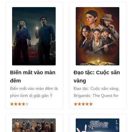
văn học La chica de
bạo động ở Rome với
nieve của Javier Castillo.
những mâu thuẫn trong
công việc và đời sống cá
nhân.
Biến mất vào màn
Đạo tặc: Cuộc săn
đêm
vàng
Biến mất vào màn đêm là
Đạo tặc: Cuộc săn vàng,
phim kinh dị giật gân Ý
Brigands: The Quest for
trên Netflix tháng 7, xoay
Gold (Briganti) là series
quanh câu chuyện của
phim truyền hình lịch sử
người cha vừa ly hôn và
phiêu lưu của điện ảnh Ý
sự mất tích của những
năm 2024, phát sóng trên
đứa con vào một đêm nọ.
Netflix từ 23/4.