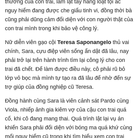
thường của con trai, làm lật tẩy hàng loạt tội ác
nguy hiểm đang được che giấu tinh vi, đồng thời bà
cũng phải dũng cảm đối diện với con người thật của
con trai mình trong khi bảo vệ công lý.
Nữ diễn viên gạo cội
Teresa Saponangelo
thủ vai
chính, Sara, cựu điệp viên sống ẩn dật đã lâu, nay
phải trở lại trên hành trình tìm lại công lý cho con
trai đã chết. Để làm được điều này, cô phải rũ bỏ
lớp vỏ bọc mà mình tự tạo ra đã lâu để nhờ đến sự
trợ giúp của đồng nghiệp cũ Teresa.
Đồng hành cùng Sara là viên cảnh sát Pardo cùng
Viola, nhiếp ảnh gia kiêm vợ của cậu con trai quá
cố, khi cô đang mang thai. Quá trình lật lại vụ án
khiến Sara phải đối diện với bóng ma quá khứ cùng
mối nguy hiểm cũ trong khi tìm hiểu xem con trai