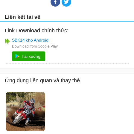
Liên kết tải về
Link Download chính thức:
SBK14 cho Android
Tải xuống
Ứng dụng liên quan và thay thế