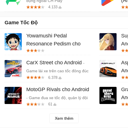
(A
dụng ngoài CH Play
4.133
trê
Game Tốc Độ
Yowamushi Pedal
Su
Resonance Pedism cho
An
Android
- Game mô phỏng đua
pho
xe đạp đường trường anime
CarX Street cho Android
As
-
An
Game lái xe trên cao tốc đông đúc
6.378
của
MotoGP Rivals cho Android
Gr
An
- Game đua xe tốc độ, quản lý đội
61
đua MotoGP
cướ
And
Xem thêm