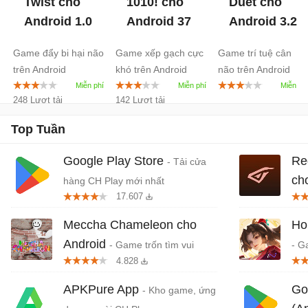
Twist cho
1010! cho
Duet cho
Android
1.0
Android
37
Android
3.2
Game đẩy bi hại não
Game xếp gạch cực
Game trí tuệ cân
trên Android
khó trên Android
não trên Android
248 Lượt tải
142 Lượt tải
Top Tuần
Google Play Store
Re
- Tải cửa
ch
hàng CH Play mới nhất
17.607
khở
Meccha Chameleon cho
Ho
Android
- Game trốn tìm vui
- G
4.828
nhộn nhiều người chơi
quố
Da
APKPure App
Go
- Kho game, ứng