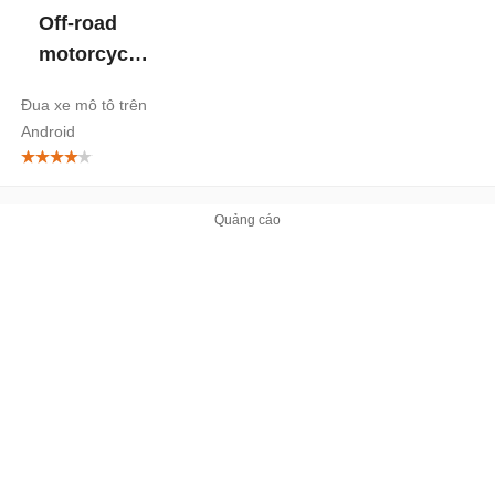
Off-road
motorcycle
racing for
Đua xe mô tô trên
Android
Android