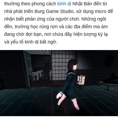
thường theo phong cách
kinh dị
Nhật Bản đến từ
nhà phát triển Burg Game Studio, sử dụng micro để
nhận biết phản ứng của người chơi. Những ngôi
đền, trường học rùng rợn và các địa điểm ma ám
đang chờ đợi bạn, nơi chứa đầy hiện tượng kỳ lạ
và yếu tố kinh dị bất ngờ.