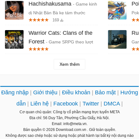
Hachishakusama
Po
- Game kinh
dị Nhật Bản Bà kẹ tám thước
Pok
169
Warrior Cats: Clans of the
Ru
Forest
- Game SRPG theo lượt
Gam
Chiến binh mèo
hìn
Xem thêm
Đăng nhập
Giới thiệu
Điều khoản
Bảo mật
Hướng
dẫn
Liên hệ
Facebook
Twitter
DMCA
Cơ quan chủ quản: Công ty cổ phần mạng trực tuyến META
Địa chỉ: 56 Duy Tân, Phường Cầu Giấy, Hà Nội.
Email: info@meta.vn.
Bản quyền © 2026
Download.com.vn
. Giữ toàn quyền.
Không được sao chép hoặc sử dụng hoặc phát hành lại bất kỳ nội dung nào