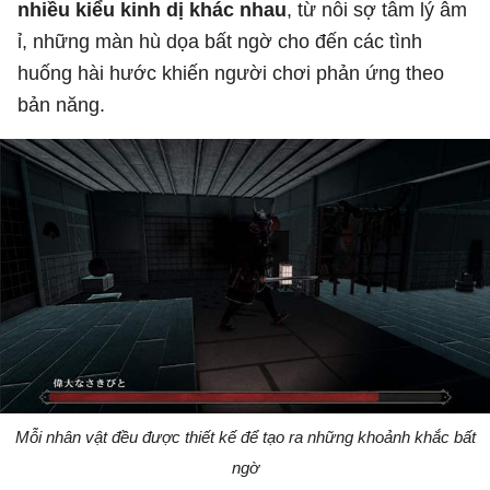
nhiều kiểu kinh dị khác nhau
, từ nỗi sợ tâm lý âm
ỉ, những màn hù dọa bất ngờ cho đến các tình
huống hài hước khiến người chơi phản ứng theo
bản năng.
Mỗi nhân vật đều được thiết kế để tạo ra những khoảnh khắc bất
ngờ