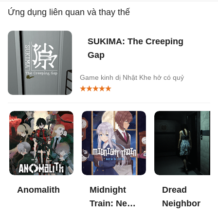
Ứng dụng liên quan và thay thế
SUKIMA: The Creeping
Gap
Game kinh dị Nhật Khe hở có quỷ
Anomalith
Midnight
Dread
Train: New
Neighbor
Moon