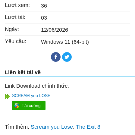
Lượt xem:
36
Lượt tải:
03
Ngày:
12/06/2026
Yêu cầu:
Windows 11 (64-bit)
Liên kết tải về
Link Download chính thức:
SCREAM you LOSE
Tải xuống
Tìm thêm:
Scream you Lose
The Exit 8