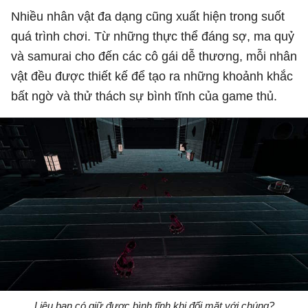
Nhiều nhân vật đa dạng cũng xuất hiện trong suốt
quá trình chơi. Từ những thực thể đáng sợ, ma quỷ
và samurai cho đến các cô gái dễ thương, mỗi nhân
vật đều được thiết kế để tạo ra những khoảnh khắc
bất ngờ và thử thách sự bình tĩnh của game thủ.
Liệu bạn có giữ được bình tĩnh khi đối mặt với chúng?