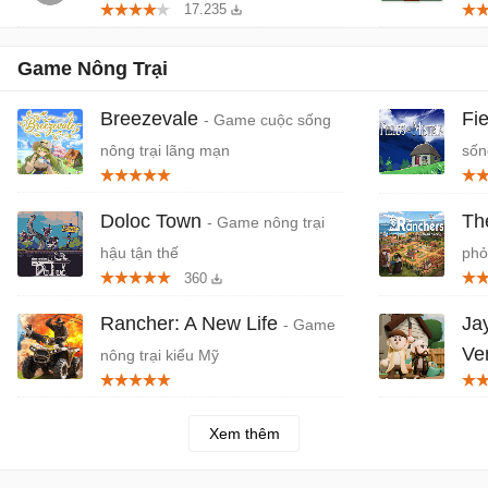
17.235
Game Nông Trại
Breezevale
Fie
- Game cuộc sống
nông trại lãng mạn
sốn
thu
Doloc Town
Th
- Game nông trại
hậu tận thế
phỏ
360
đẹp
Rancher: A New Life
Jay
- Game
Ve
nông trại kiểu Mỹ
giã
Xem thêm