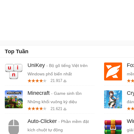
Top Tuần
UniKey
Fo
- Bộ gõ tiếng Việt trên
Windows phổ biến nhất
mềm
21.917
miễ
Minecraft
Cr
- Game sinh tồn
Những khối vuông kỳ diệu
đán
21.621
cứn
Auto-Clicker
W
- Phần mềm đặt
kích chuột tự động
giải