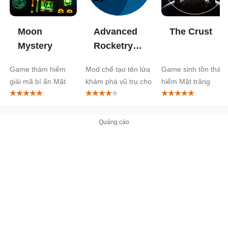
Moon
Advanced
The Crust
Mystery
Rocketry
Mod
Game thám hiểm
Mod chế tạo tên lửa
Game sinh tồn thám
giải mã bí ẩn Mặt
khám phá vũ trụ cho
hiểm Mặt trăng
trăng
Minecraft