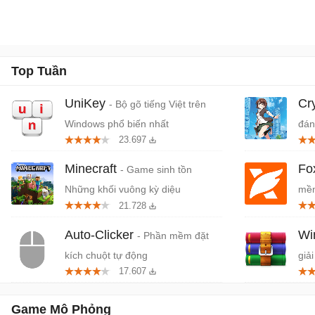
Top Tuần
UniKey
Cr
- Bộ gõ tiếng Việt trên
Windows phổ biến nhất
đán
23.697
cứn
Minecraft
Fo
- Game sinh tồn
Những khối vuông kỳ diệu
mềm
21.728
miễ
Auto-Clicker
W
- Phần mềm đặt
kích chuột tự động
giải
17.607
Game Mô Phỏng