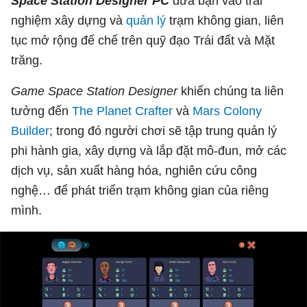
Space Station Designer PC
đưa bạn vào trải
nghiệm xây dựng và
quản lý
trạm không gian, liên
tục mở rộng đế chế trên quỹ đạo Trái đất và Mặt
trăng.
Game Space Station Designer
khiến chúng ta liên
tưởng đến
The Planet Crafter
và
Mars Colony
Builder
; trong đó người chơi sẽ tập trung quản lý
phi hành gia, xây dựng và lắp đặt mô-đun, mở các
dịch vụ, sản xuất hàng hóa, nghiên cứu công
nghệ… để phát triển trạm không gian của riêng
mình.