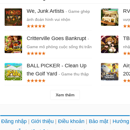
We, Junk Artists
RV
- Game ghép
ảnh đoán hình vui nhộn
vượ
Critterville Goes Bankrupt
TB
-
Game mô phỏng cuộc sống thị trấn
nhậ
BALL PICKER - Clean Up
Ai
the Golf Yard
20
- Game thu thập
1 triệu quả bóng golf
A-Z
Xem thêm
Đăng nhập
Giới thiệu
Điều khoản
Bảo mật
Hướng