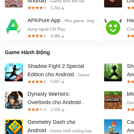
Android
ch
- Game trốn tìm vui
5.241
nhộn nhiều người chơi
khở
APKPure App
Ha
- Kho game, ứng
dụng ngoài CH Play
Cửa
4.086
dụn
Game Hành Động
Shadow Fight 2 Special
Sh
Edition cho Android
An
- Game
5.607
hành động đối kháng phiên bản
khá
đặc biệt
Dynasty Warriors:
Mi
Overlords cho Android
-
Gam
2.526
Game Tam Quốc miễn phí
Geometry Dash cho
Ca
Android
An
- Game khối vuông bay