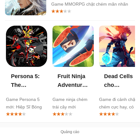
Game MMORPG chặt chém mãn nhãn
Persona 5:
Fruit Ninja
Dead Cells
The
Adventures
cho
Phantom X
cho
Android
Game Persona 5
Game ninja chém
Game đi cảnh chặt
cho
Android
mới: Hiệp Sĩ Bóng
trái cây mới
chém cực hay, có
Android
Đêm
phiên bản cho
Netflix