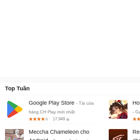
Top Tuần
Google Play Store
Ho
- Tải cửa
hàng CH Play mới nhất
- G
17.949
quố
Da
Meccha Chameleon cho
Re