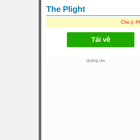
The Plight
Chú ý: P
Tải về