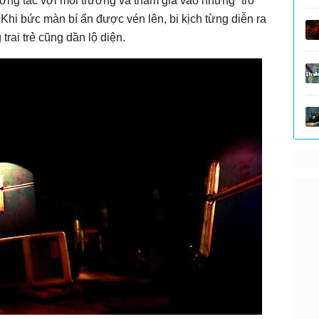
 tương tác với môi trường và tham gia vào những “trò
 Khi bức màn bí ẩn được vén lên, bi kịch từng diễn ra
trai trẻ cũng dần lộ diện.