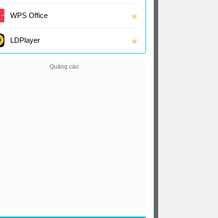
(16.0
WPS Office
✯
LDPlayer
✯