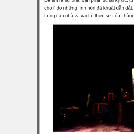
Để tìm ra sự thật, bạn phải lục lại ký ức,
chơi” do những linh hồn đã khuất dẫn dắt.
trong căn nhà và vai trò thực sự của chàng 