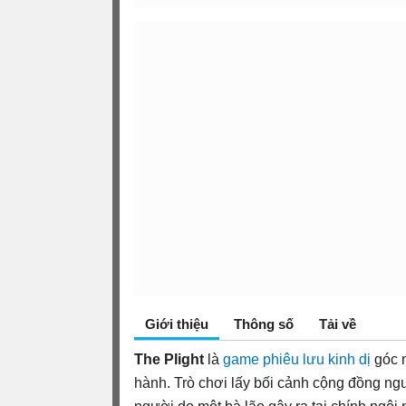
Giới thiệu
Thông số
Tải về
The Plight
là
game phiêu lưu
kinh dị
góc n
hành. Trò chơi lấy bối cảnh cộng đồng ng