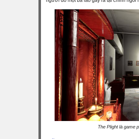
người do một bà lão gây ra tại chính ngôi 
The Plight là game 