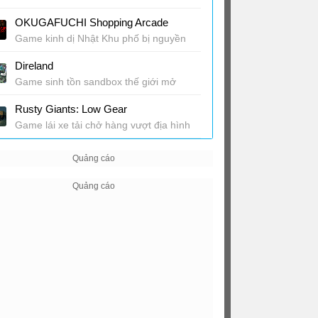
OKUGAFUCHI Shopping Arcade
Game kinh dị Nhật Khu phố bị nguyền
rủa
Direland
Game sinh tồn sandbox thế giới mở
Rusty Giants: Low Gear
Game lái xe tải chở hàng vượt địa hình
khắc nghiệt