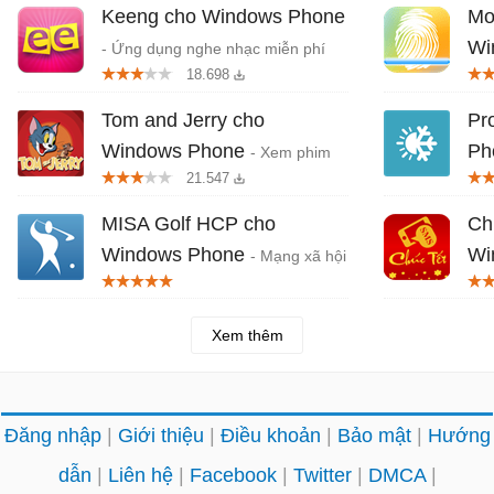
Keeng cho Windows Phone
Mo
Wi
- Ứng dụng nghe nhạc miễn phí
18.698
trên Windows Phone
qué
Tom and Jerry cho
Pr
Windows Phone
Ph
- Xem phim
21.547
hoạt hình Tom và Jerry trên
tiết
Windows Phone
MISA Golf HCP cho
Ch
Windows Phone
Wi
- Mạng xã hội
của các golf thủ
Tết
Xem thêm
Đăng nhập
Giới thiệu
Điều khoản
Bảo mật
Hướng
dẫn
Liên hệ
Facebook
Twitter
DMCA