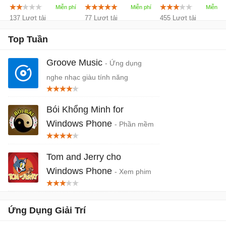
Phone
Phone
137 Lượt tải
77 Lượt tải
455 Lượt tải
Top Tuần
Groove Music
- Ứng dụng
nghe nhạc giàu tính năng
Bói Khổng Minh for
Windows Phone
- Phần mềm
bói bài tổng hợp
Tom and Jerry cho
Windows Phone
- Xem phim
hoạt hình Tom và Jerry trên
Windows Phone
Ứng Dụng Giải Trí