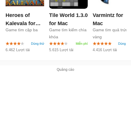
Heroes of
Tile World 1.3.0
Varmintz for
Kalevala for
for Mac
Mac
Game tìm cặp ba
Game tìm kiếm chìa
Game tìm quả trứng
Mac
khóa
vàng
6.462 Lượt tải
5.615 Lượt tải
4.416 Lượt tải