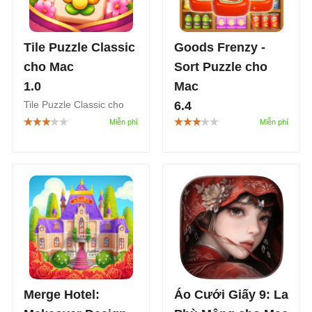
Tile Puzzle Classic
Goods Frenzy -
cho Mac
Sort Puzzle cho
1.0
Mac
Tile Puzzle Classic cho
6.4
Mac là một tựa game trí
Goods Frenzy - Sort
tuệ, match-3 đề tài xếp
Puzzle cho Mac là một
gạch, bạn có thể tự do
tựa game trí tuệ, sắp xếp
tận hưởng lối chơi giải đố
hàng hóa loại bỏ chúng
mà không bị ràng buộc
trên kệ, game thủ sẽ vào
bởi một câu chuyện cụ
vai một nhân vật phụ
thể, tập trung hoàn toàn
trách việc tổ chức lại các
vào việc rèn luyện trí não
kệ hàng đang bị xáo trộn.
và thư giãn.
Merge Hotel:
Áo Cưới Giấy 9: La