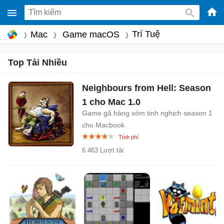
-
Trí Tuệ
Mac
Game macOS
Phầ
mềm
Top Tải Nhiều
gam
miễ
Neighbours from Hell: Season
phí
1 cho Mac
1.0
cho
Game gã hàng xóm tinh nghịch season 1
Win
cho Macbook
Mac
6.463 Lượt tải
iOS,
Andr