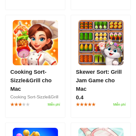
Game cho Mac là một
Puzzle cho Mac là một
tựa game giải đố ghép ô
tựa game trí tuệ theo
3D, xoay quanh cuộc
phong cách phân loại đồ
phiêu lưu của Ben và
vật quen thuộc nhưng
Jerry, hai nhân vật đồng
được biến tấu với những
hành cùng người chơi
chiếc bánh ngọt đầy màu
trong hành trình giải đố.
sắc.
Cooking Sort-
Skewer Sort: Grill
Sizzle&Grill cho
Jam Game cho
Mac
Mac
Cooking Sort-Sizzle&Grill
0.4
cho Mac là một tựa game
Skewer Sort: Grill Jam
trí tuệ kết hợp cơ chế
Game cho Mac là một
ghép 3, xoay quanh hành
tựa game giải đố, kết hợp
trình xây dựng và phát
giữa chủ đề nấu ăn và cơ
triển một nhà hàng ẩm
chế phân loại nguyên