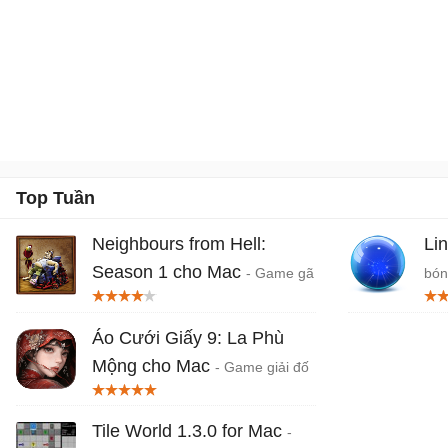
Top Tuần
Neighbours from Hell:
Li
Season 1 cho Mac
- Game gã
bón
hàng xóm tinh nghịch season 1
cho Macbook
Áo Cưới Giấy 9: La Phù
Mộng cho Mac
- Game giải đố
kinh dị Paper Bride 9
Tile World 1.3.0 for Mac
-